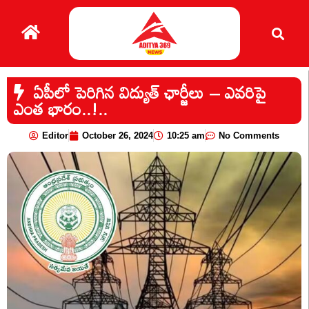
ఏపీలో పెరిగిన విద్యుత్ ఛార్జీలు – ఎవరిపై
ఎంత భారం..!..
Editor
October 26, 2024
10:25 am
No Comments