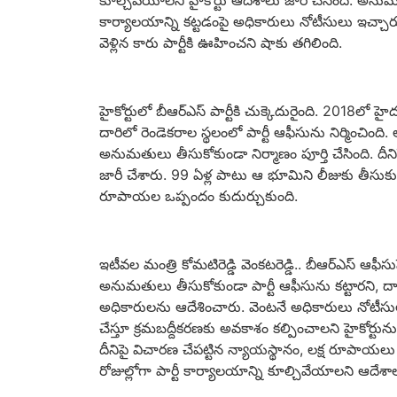
కూల్చేవేయాలని హైకోర్టు ఆదేశాలు జారీ చేసింది. అనుమ
కార్యాలయాన్ని కట్టడంపై అధికారులు నోటీసులు ఇచ్చార
వెళ్లిన కారు పార్టీకి ఊహించని షాకు తగిలింది.
హైకోర్టులో బీఆర్ఎస్ పార్టీకి చుక్కెదురైంది. 2018లో హైద
దారిలో రెండెకరాల స్థలంలో పార్టీ ఆఫీసును నిర్మించింద
అనుమతులు తీసుకోకుండా నిర్మాణం పూర్తి చేసింది. దీన
జారీ చేశారు. 99 ఏళ్ల పాటు ఆ భూమిని లీజుకు తీసుకు
రూపాయల ఒప్పందం కుదుర్చుకుంది.
ఇటీవల మంత్రి కోమటిరెడ్డి వెంకటరెడ్డి.. బీఆర్ఎస్ ఆఫీస
అనుమతులు తీసుకోకుండా పార్టీ ఆఫీసును కట్టారని, దా
అధికారులను ఆదేశించారు. వెంటనే అధికారులు నోటీసులు
చేస్తూ క్రమబద్దీకరణకు అవకాశం కల్పించాలని హైకోర్టును 
దీనిపై విచారణ చేపట్టిన న్యాయస్థానం, లక్ష రూపాయలు న
రోజుల్లోగా పార్టీ కార్యాలయాన్ని కూల్చివేయాలని ఆదేశాల