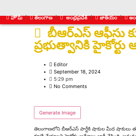
హోమ్
తెలంగాణ
ఆంధ్రప్రదేశ్
జాతీయం
అంత
బీఆర్ఎస్ ఆఫీసు క
ప్రభుత్వానికి హైకోర్టు
Editor
September 18, 2024
5:29 pm
No Comments
Generate Image
తెలంగాణలోని బీఆర్ఎస్‌ పార్టీకి షాకుల మీద షాకులు 