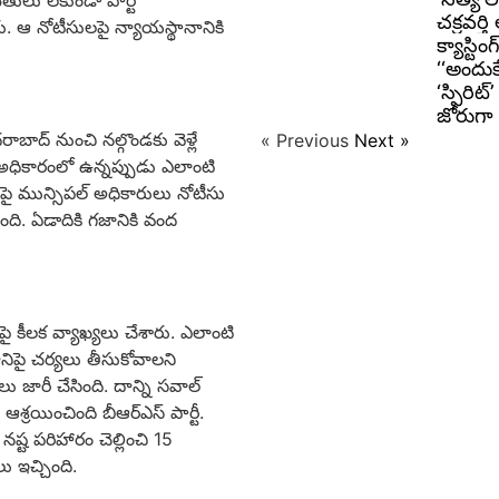
తులు లేకుండా పార్టీ
చక్రవర్త
ు. ఆ నోటీసులపై న్యాయస్థానానికి
క్యాస్టి
‘‘అందుక
‘స్పిరిట
జోరుగా 
రాబాద్ నుంచి నల్గొండకు వెళ్లే
« Previous
Next »
ి. అధికారంలో ఉన్నప్పుడు ఎలాంటి
ిపై మున్సిపల్ అధికారులు నోటీసు
ంది. ఏడాదికి గజానికి వంద
ుపై కీలక వ్యాఖ్యలు చేశారు. ఎలాంటి
నిపై చర్యలు తీసుకోవాలని
 జారీ చేసింది. దాన్ని సవాల్
ఆశ్రయించింది బీఆర్ఎస్ పార్టీ.
ష్ట పరిహారం చెల్లించి 15
ు ఇచ్చింది.