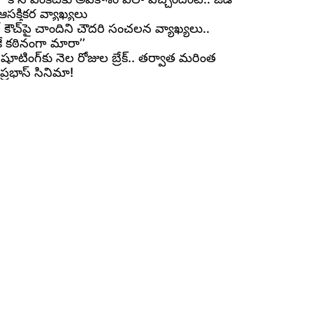
ి ఆసక్తికర వ్యాఖ్యలు
ంగ్ కౌచ్‌పై చాందిని చౌదరి సంచలన వ్యాఖ్యలు..
ే కఠినంగా మారా’’
్’ షూటింగ్‌కు నెల రోజుల బ్రేక్.. తర్వాత మరింత
ప్రభాస్ సినిమా!