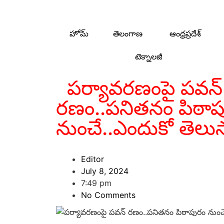
హోమ్
తెలంగాణ
ఆంధ్రప్రదేశ్
టెక్నాలజీ
ప‌ర్యావ‌ర‌ణంపై ప‌వ‌న్
ర‌ణం..ప‌నిత‌నం పిఠా
నుంచే..ఎందుకో తెలుస
Editor
July 8, 2024
7:49 pm
No Comments