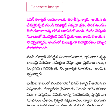
Generate Image
ప‌వ‌న్ క‌ళ్యాణ్ సంచల‌నాల‌కు తెర తీస్తున్నారు. ఆయ‌న ఉ
చేప‌ట్టిన‌ప్ప‌టి నుండి రివ్యూలే. ఏక్క‌డా క్ష‌ణం తీరిక ఉ
తీసుకురావాల‌న్న త‌పన ఆయ‌న‌లో ఉంది. మ‌నం చెప్ప‌డం
నినాదంతో మొద‌లైంది ప‌వ‌న్ ప్ర‌యాణం. అందుకే ఆయ‌న తీస
సాధిస్తున్నారు. అందులో ముఖ్యంగా ప‌ర్యావ‌ర‌ణం ఇప్పు
మారిపోయింది.
పవన్ కళ్యాణ్ చేపట్టిన పంచాయతీరాజ్, గ్రామీణాభివృద్ధి,
శాఖలపై వరుసగా సమీక్షలు చేస్తూ ప్రజా ప్రయోజనాలు, అ
పర్యావరణ పరిరక్షణకు నిర్మాణాత్మక సూచనలు, అంద
ఇస్తున్నారు.
ఇటీవ‌ల కాలంలో మంగళగిరిలో పవన్ కళ్యాణ్ ఆయ‌న‌ న
నిపుణుడు, పర్యావరణ ప్రేమికుడు విజయ రామ్ కలిశార
విధంగా వస్తువుల వినియోగాన్ని పెంచేందుకు, ప్లాస్టిక్
సూచనలు చేశారు. ప్రకృతి వ్యవసాయం ద్వారా పండించిన గో
సాంబ తదితర బియ్యం రకాలను ప‌వ‌న్‌కు చూపించారు