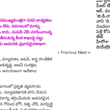
ఏపీ బ్రా
పీఆర్ టీ
ఆర్. మా
‘జి.డి
ప‌ముఖ్య‌మంత్రిగా ప‌ద‌వి బాధ్య‌త‌లు
నాని ‘ది
ండ‌టం లేదు. స‌మాజంలో మార్పు
సంచలనాన
పెళ్లి క
 కాదు..మ‌న‌మే చేసి చూపించాల‌న్న
తేజ్
ుకున్న కీల‌క శాఖ‌ల‌పై ప‌ట్టు
హీరోగా 
డు ఆయ‌న‌కు ప్ర‌ధాన‌మైన‌శాఖ‌గా
థియేట్రి
« Previous
Next »
 పర్యావరణ, అటవీ, శాస్త్ర సాంకేతిక
భివృద్ధి, అటవీ సంరక్షణ,
ుకు అనుగుణంగా ఆదేశాలు
ివాసంలో ప్రకృతి వ్యవసాయ
ు. పర్యావరణానికి హాని చేయని
 వాడకాన్ని తగ్గించేందుకు అవసరమైన
వింద భోగ్, రత్న చోడి, మాప్పిల్లై
. అయితే ఇది ఎంత వ‌ర‌కూ అమ‌లు