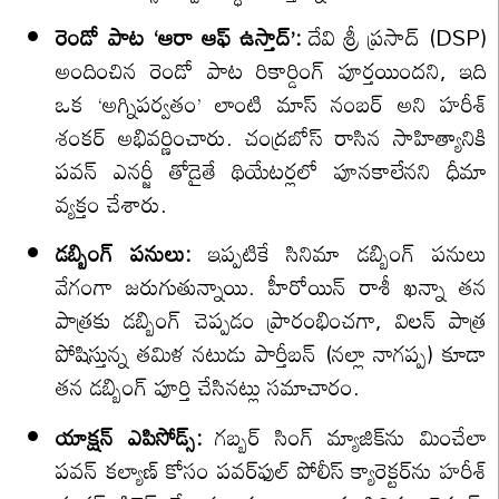
రెండో పాట ‘ఆరా ఆఫ్ ఉస్తాద్’:
దేవి శ్రీ ప్రసాద్ (DSP)
అందించిన రెండో పాట రికార్డింగ్ పూర్తయిందని, ఇది
ఒక ‘అగ్నిపర్వతం’ లాంటి మాస్ నంబర్ అని హరీశ్
శంకర్ అభివర్ణించారు. చంద్రబోస్ రాసిన సాహిత్యానికి
పవన్ ఎనర్జీ తోడైతే థియేటర్లలో పూనకాలేనని ధీమా
వ్యక్తం చేశారు.
డబ్బింగ్ పనులు:
ఇప్పటికే సినిమా డబ్బింగ్ పనులు
వేగంగా జరుగుతున్నాయి. హీరోయిన్ రాశీ ఖన్నా తన
పాత్రకు డబ్బింగ్ చెప్పడం ప్రారంభించగా, విలన్ పాత్ర
పోషిస్తున్న తమిళ నటుడు పార్తీబన్ (నల్లా నాగప్ప) కూడా
తన డబ్బింగ్ పూర్తి చేసినట్లు సమాచారం.
యాక్షన్ ఎపిసోడ్స్:
గబ్బర్ సింగ్ మ్యాజిక్‌ను మించేలా
పవన్ కల్యాణ్ కోసం పవర్‌ఫుల్ పోలీస్ క్యారెక్టర్‌ను హరీశ్