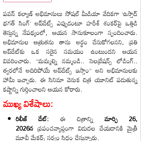
పవన్ కల్యాణ్ అభిమానులు సోషల్ మీడియా వేదికగా ‘ఉస్తాద్
భగత్ సింగ్’ అప్‌డేట్స్ ఎప్పుడంటూ హరీశ్ శంకర్‌పై ఒత్తిడి
తెస్తున్న నేపథ్యంలో, ఆయన సానుకూలంగా స్పందించారు.
అభిమానుల ఆత్రుతను తాను అర్థం చేసుకోగలనని, ప్రతి
అప్‌డేట్‌కు ఒక సరైన సమయం ఉంటుందని ఆయన
వివరించారు. “మమ్మల్ని నమ్మండి.. సెలబ్రేషన్స్ లోడింగ్..
త్వరలోనే అదిరిపోయే అప్‌డేట్స్ ఇస్తాం” అని అభిమానులకు
హామీ ఇచ్చారు. ఈ సినిమా వెనుక చిత్ర యూనిట్ పడుతున్న
కష్టాన్ని గుర్తించాలని ఆయన కోరారు.
ముఖ్య విశేషాలు:
రిలీజ్ డేట్:
ఈ చిత్రాన్ని
మార్చి 26,
2026న
ప్రపంచవ్యాప్తంగా విడుదల చేయడానికి మైత్రీ
మూవీ మేకర్స్ సర్వం సిద్ధం చేస్తున్నారు.