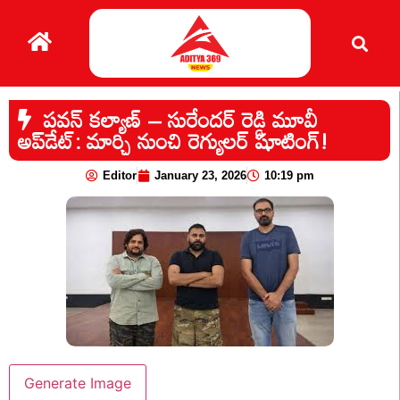
పవన్ కల్యాణ్ – సురేందర్ రెడ్డి మూవీ
అప్‌డేట్: మార్చి నుంచి రెగ్యులర్ షూటింగ్!
Editor
January 23, 2026
10:19 pm
Generate Image