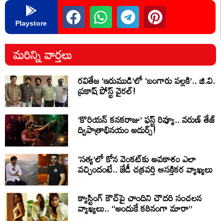
Playstore
మరిన్ని వార్తలు
రవితేజ ‘ఇరుముడి’లో ‘బంగారు పల్లకి’.. జి.వి.
ప్రకాష్ పోస్ట్ వైరల్!
‘కొరియన్ కనకరాజు’ ఫస్ట్ రివ్యూ.. వరుణ్ తేజ్
ద్విపాత్రాభినయం అదుర్స్!
‘సత్య’లో కోన వెంకట్‌కు అవకాశం ఎలా
వచ్చిందంటే.. జేడీ చక్రవర్తి ఆసక్తికర వ్యాఖ్యలు
క్యాస్టింగ్ కౌచ్‌పై చాందిని చౌదరి సంచలన
వ్యాఖ్యలు.. ‘‘అందుకే కఠినంగా మారా’’