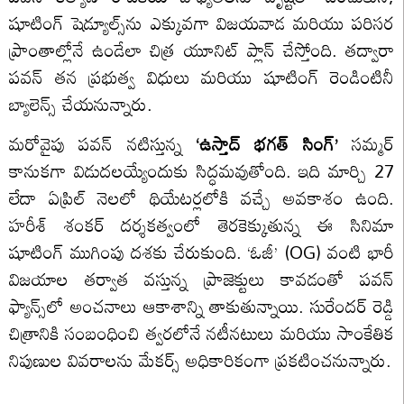
షూటింగ్ షెడ్యూల్స్‌ను ఎక్కువగా విజయవాడ మరియు పరిసర
ప్రాంతాల్లోనే ఉండేలా చిత్ర యూనిట్ ప్లాన్ చేస్తోంది. తద్వారా
పవన్ తన ప్రభుత్వ విధులు మరియు షూటింగ్ రెండింటినీ
బ్యాలెన్స్ చేయనున్నారు.
మరోవైపు పవన్ నటిస్తున్న
‘ఉస్తాద్ భగత్ సింగ్’
సమ్మర్
కానుకగా విడుదలయ్యేందుకు సిద్ధమవుతోంది. ఇది మార్చి 27
లేదా ఏప్రిల్ నెలలో థియేటర్లలోకి వచ్చే అవకాశం ఉంది.
హరీశ్ శంకర్ దర్శకత్వంలో తెరకెక్కుతున్న ఈ సినిమా
షూటింగ్ ముగింపు దశకు చేరుకుంది. ‘ఓజీ’ (OG) వంటి భారీ
విజయాల తర్వాత వస్తున్న ప్రాజెక్టులు కావడంతో పవన్
ఫ్యాన్స్‌లో అంచనాలు ఆకాశాన్ని తాకుతున్నాయి. సురేందర్ రెడ్డి
చిత్రానికి సంబంధించి త్వరలోనే నటీనటులు మరియు సాంకేతిక
నిపుణుల వివరాలను మేకర్స్ అధికారికంగా ప్రకటించనున్నారు.