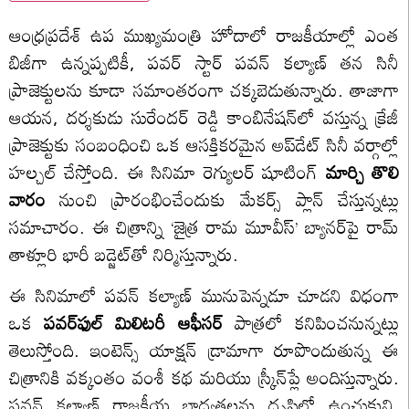
ఆంధ్రప్రదేశ్ ఉప ముఖ్యమంత్రి హోదాలో రాజకీయాల్లో ఎంత
బిజీగా ఉన్నప్పటికీ, పవర్ స్టార్ పవన్ కల్యాణ్ తన సినీ
ప్రాజెక్టులను కూడా సమాంతరంగా చక్కబెడుతున్నారు. తాజాగా
ఆయన, దర్శకుడు సురేందర్ రెడ్డి కాంబినేషన్‌లో వస్తున్న క్రేజీ
ప్రాజెక్టుకు సంబంధించి ఒక ఆసక్తికరమైన అప్‌డేట్ సినీ వర్గాల్లో
హల్చల్ చేస్తోంది. ఈ సినిమా రెగ్యులర్ షూటింగ్
మార్చి తొలి
వారం
నుంచి ప్రారంభించేందుకు మేకర్స్ ప్లాన్ చేస్తున్నట్లు
సమాచారం. ఈ చిత్రాన్ని ‘జైత్ర రామ మూవీస్’ బ్యానర్‌పై రామ్
తాళ్లూరి భారీ బడ్జెట్‌తో నిర్మిస్తున్నారు.
ఈ సినిమాలో పవన్ కల్యాణ్ మునుపెన్నడూ చూడని విధంగా
ఒక
పవర్‌ఫుల్ మిలిటరీ ఆఫీసర్
పాత్రలో కనిపించనున్నట్లు
తెలుస్తోంది. ఇంటెన్స్ యాక్షన్ డ్రామాగా రూపొందుతున్న ఈ
చిత్రానికి వక్కంతం వంశీ కథ మరియు స్క్రీన్‌ప్లే అందిస్తున్నారు.
పవన్ కల్యాణ్ రాజకీయ బాధ్యతలను దృష్టిలో ఉంచుకుని,