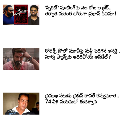
‘స్పిరిట్’ షూటింగ్‌కు నెల రోజుల బ్రేక్..
తర్వాత మరింత జోరుగా ప్రభాస్ సినిమా!
రోలెక్స్ సోలో మూవీపై మళ్లీ పెరిగిన ఆసక్తి..
సూర్య ఫ్యాన్స్‌కు అదిరిపోయే అప్‌డేట్?
ప్రముఖ నటుడు ప్రదీప్ రావత్ కన్నుమూత..
74 ఏళ్ల వయసులో తుదిశ్వాస