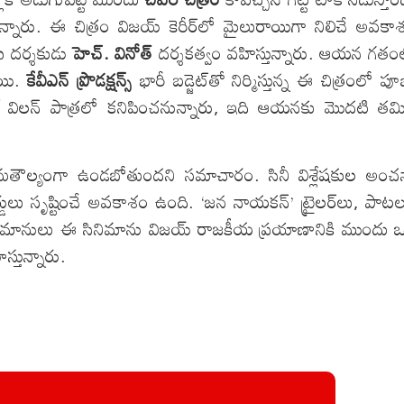
న్నారు. ఈ చిత్రం విజయ్ కెరీర్‌లో మైలురాయిగా నిలిచే అవకా
ుఖ దర్శకుడు
హెచ్. వినోత్
దర్శకత్వం వహిస్తున్నారు. ఆయన గతం
ాయి.
కేవీఎన్ ప్రొడక్షన్స్
భారీ బడ్జెట్‌తో నిర్మిస్తున్న ఈ చిత్రంలో ప
విలన్ పాత్రలో కనిపించనున్నారు, ఇది ఆయనకు మొదటి తమ
తౌల్యంగా ఉండబోతుందని సమాచారం. సినీ విశ్లేషకుల అంచ
ార్డులు సృష్టించే అవకాశం ఉంది. ‘జన నాయకన్’ ట్రైలర్‌లు, పాటల
ి. అభిమానులు ఈ సినిమాను విజయ్ రాజకీయ ప్రయాణానికి ముందు 
్తున్నారు.