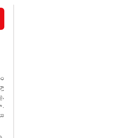
నం
తూ
ు,
ూ.
లు
ది.