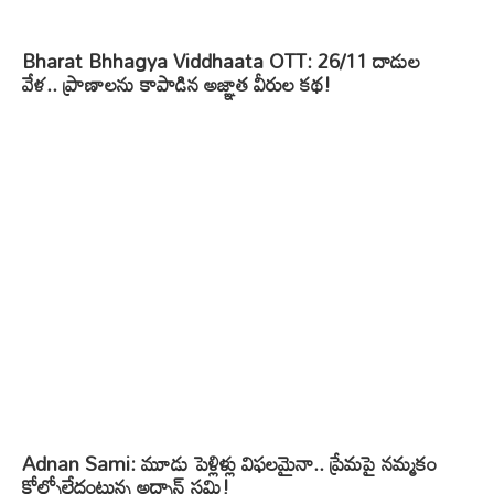
Bharat Bhhagya Viddhaata OTT: 26/11 దాడుల
వేళ.. ప్రాణాలను కాపాడిన అజ్ఞాత వీరుల కథ!
Adnan Sami: మూడు పెళ్లిళ్లు విఫలమైనా.. ప్రేమపై నమ్మకం
కోల్పోలేదంటున్న అద్నాన్ సమి!