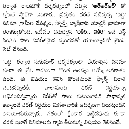
తర్వాత రాజమౌళి దర్శకత్వంలో వచ్చిన
‘ఆర్ఆర్ఆర్’
తో
గ్లోబల్ స్టార్‌గా ఎదిగారు. ప్రస్తుతం చరణ్ నటిస్తున్న ‘పెద్ది’
సినిమా గ్రామీణ నేపథ్యం, స్పోర్ట్స్ బ్యాక్‌డ్రాప్ యాక్షన్ డ్రామాగా
తెరకెక్కుతోంది. ఇటీవల విడుదలైన
‘చికిరి.. చికిరి’
అనే ఫస్ట్
సింగిల్ పాట విపరీతమైన స్పందనతో యూట్యూబ్‌లో ట్రెండ్
సెట్ చేసింది.
‘పెద్ది’ తర్వాత సుకుమార్ దర్శకత్వంలో చేయాల్సిన సినిమా
కూడా ఈ బ్రేక్ కారణంగా కొంత ఆలస్యం అయ్యే అవకాశం
ఉంది. ఈ విషయం తెలిసి కొంతమంది ఫ్యాన్స్ నిరాశ
చెందినప్పటికీ, చాలామంది చరణ్ నిర్ణయాన్ని
అభినందిస్తున్నారు. కెరీర్‌తో పాటు కుటుంబానికి ప్రాధాన్యత
ఇవ్వాలనే చరణ్ నిర్ణయం మిగతావారికి ఆదర్శంగా నిలుస్తుందని
కొనియాడుతున్నారు. గతంలో క్లీంకార పుట్టినప్పుడు కూడా
చరణ్ ఇలాగే సినిమాలకు గ్యాప్ తీసుకున్న విషయం తెలిసిందే.