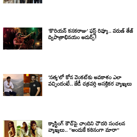
‘కొరియన్ కనకరాజు’ ఫస్ట్ రివ్యూ.. వరుణ్ తేజ్
ద్విపాత్రాభినయం అదుర్స్!
‘సత్య’లో కోన వెంకట్‌కు అవకాశం ఎలా
వచ్చిందంటే.. జేడీ చక్రవర్తి ఆసక్తికర వ్యాఖ్యలు
క్యాస్టింగ్ కౌచ్‌పై చాందిని చౌదరి సంచలన
వ్యాఖ్యలు.. ‘‘అందుకే కఠినంగా మారా’’