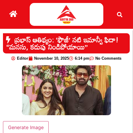
ప్రభాస్ ఆతిథ్యం: ‘ఫౌజీ’ నటి ఇమాన్వీ ఫిదా!
“మనసు, కడుపు నిండిపోయాయి”
Editor
November 10, 2025
6:14 pm
No Comments
Generate Image