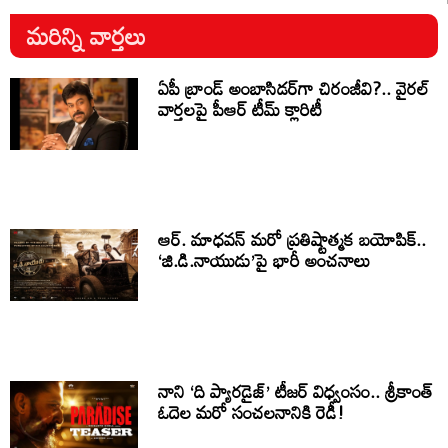
మరిన్ని వార్తలు
ఏపీ బ్రాండ్ అంబాసిడర్‌గా చిరంజీవి?.. వైరల్
వార్తలపై పీఆర్ టీమ్ క్లారిటీ
ఆర్. మాధవన్ మరో ప్రతిష్టాత్మక బయోపిక్..
‘జి.డి.నాయుడు’పై భారీ అంచనాలు
నాని ‘ది ప్యారడైజ్’ టీజర్ విధ్వంసం.. శ్రీకాంత్
ఓదెల మరో సంచలనానికి రెడీ!