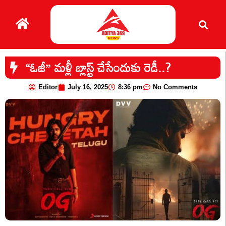
“ఓజీ” మళ్లీ బ్లాస్ట్ చేసేందుకు రెడీ..?
Editor
July 16, 2025
8:36 pm
No Comments