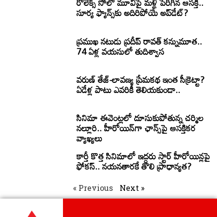
రోలెక్స్ సోలో మూవీపై మళ్లీ పెరిగిన ఆసక్తి..
సూర్య ఫ్యాన్స్‌కు అదిరిపోయే అప్‌డేట్?
ప్రముఖ నటుడు ప్రదీప్ రావత్ కన్నుమూత..
74 ఏళ్ల వయసులో తుదిశ్వాస
వరుణ్ తేజ్-లావణ్య ప్రేమకథ ఇంత సీక్రెట్టా?
ఏడేళ్ల పాటు ఎవరికీ తెలియకుండా..
సినిమా ఈవెంట్లలో దూసుకుపోతున్న చర్మిల
నల్లూరి.. హీరోయిన్‌గా ఛాన్స్‌పై ఆసక్తికర
వ్యాఖ్యలు
కార్తీ కొత్త సినిమాలో ఇద్దరు స్టార్ హీరోయిన్లపై
ఫోకస్.. నయనతారకే తొలి ప్రాధాన్యత?
« Previous
Next »