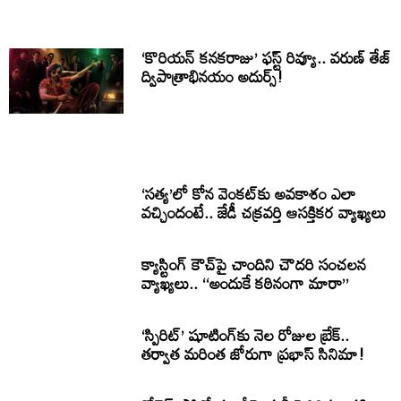
‘కొరియన్ కనకరాజు’ ఫస్ట్ రివ్యూ.. వరుణ్ తేజ్
ద్విపాత్రాభినయం అదుర్స్!
‘సత్య’లో కోన వెంకట్‌కు అవకాశం ఎలా
వచ్చిందంటే.. జేడీ చక్రవర్తి ఆసక్తికర వ్యాఖ్యలు
క్యాస్టింగ్ కౌచ్‌పై చాందిని చౌదరి సంచలన
వ్యాఖ్యలు.. ‘‘అందుకే కఠినంగా మారా’’
‘స్పిరిట్’ షూటింగ్‌కు నెల రోజుల బ్రేక్..
తర్వాత మరింత జోరుగా ప్రభాస్ సినిమా!