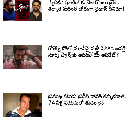
‘స్పిరిట్’ షూటింగ్‌కు నెల రోజుల బ్రేక్..
తర్వాత మరింత జోరుగా ప్రభాస్ సినిమా!
రోలెక్స్ సోలో మూవీపై మళ్లీ పెరిగిన ఆసక్తి..
సూర్య ఫ్యాన్స్‌కు అదిరిపోయే అప్‌డేట్?
ప్రముఖ నటుడు ప్రదీప్ రావత్ కన్నుమూత..
74 ఏళ్ల వయసులో తుదిశ్వాస