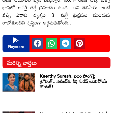
భాషలో ఆసక్తి తగ్గే ప్రమాదం ఉంది” అని తెలిపారు..అంటే
వచ్చే ఏడాది ‘దృశ్యం 3’ మళ్లీ ప్రేక్షకుల ముందుకు
రాబోతుందని స్పష్టంగా అర్థమవుతోంది..
Playstore
మరిన్ని వార్తలు
Keerthy Suresh: ఐటం సాంగ్‌పై
ట్రోలింగ్.. నెటిజన్‌కు కీర్తి సురేష్ అదిరిపోయే
కౌంటర్!