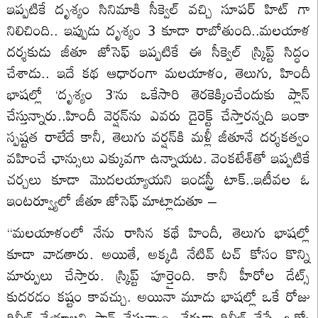
ఇప్పటికే దృశ్యం సినిమాకి సీక్వెల్ వచ్చి సూపర్ హిట్ గా
నిలిచింది.. ఇప్పుడు దృశ్యం 3 కూడా రాబోతుంది..మలయాళ
దర్శకుడు జీతూ జోసెఫ్ ఇప్పటికే ఈ సీక్వెల్ స్క్రిప్ట్ సిద్ధం
చేశాడు.. ఇదే కథ ఆధారంగా మలయాళం, తెలుగు, హిందీ
భాషల్లో ‘దృశ్యం 3’ను ఒకేసారి తెరకెక్కించేందుకు ప్లాన్
చేస్తున్నారు..హిందీ వెర్షన్‌ను ఎవరు డైరెక్ట్ చేస్తారన్నది ఇంకా
స్పష్టత రాలేదే కానీ, తెలుగు వర్షన్‌కి మళ్లీ జీతూనే దర్శకత్వం
వహించే ఛాన్సులు ఎక్కువగా ఉన్నాయట. వెంకటేశ్‌తో ఇప్పటికే
చర్చలు కూడా మొదలయ్యాయని ఇండస్ట్రీ టాక్..ఇటీవల ఓ
ఇంటర్వ్యూలో జీతూ జోసెఫ్ మాట్లాడుతూ –
“మలయాళంలో నేను రాసిన కథే హిందీ, తెలుగు భాషల్లో
కూడా వాడతారు. అయితే, అక్కడి నేటివ్ టచ్ కోసం కొన్ని
మార్పులు చేస్తారు. స్క్రిప్ట్ పూర్తైంది. కానీ హీరోల డేట్స్
కుదరడం కష్టం కావచ్చు. అయినా మూడు భాషల్లో ఒకే రోజు
రిలీజ్ చేయాలని ప్లాన్ చేస్తున్నాం. వేరుగా రిలీజ్ చేస్తే, ఒక్కో