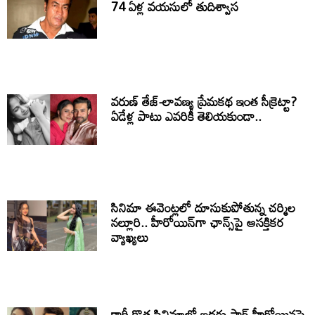
74 ఏళ్ల వయసులో తుదిశ్వాస
వరుణ్ తేజ్-లావణ్య ప్రేమకథ ఇంత సీక్రెట్టా?
ఏడేళ్ల పాటు ఎవరికీ తెలియకుండా..
సినిమా ఈవెంట్లలో దూసుకుపోతున్న చర్మిల
నల్లూరి.. హీరోయిన్‌గా ఛాన్స్‌పై ఆసక్తికర
వ్యాఖ్యలు
కార్తీ కొత్త సినిమాలో ఇద్దరు స్టార్ హీరోయిన్లపై