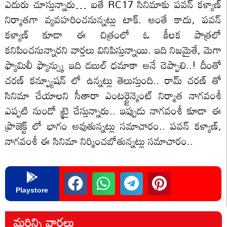
ఎదురు చూస్తున్నారు… ఐతే RC17 సినిమాకు పవన్ కళ్యాణ్
నిర్మాతగా వ్యవహరించనున్నట్లు టాక్. అంతే కాదు, పవన్
కళ్యాణ్ కూడా ఈ చిత్రంలో ఓ కీలక పాత్రలో
కనిపించనున్నారని వార్తలు వినిపిస్తున్నాయి. ఇది నిజమైతే, మెగా
ఫ్యామిలీ ఫ్యాన్స్కు ఇది డబుల్ ధమాకా అనే చెప్పాలి..! దీంతో
చరణ్ కన్ఫ్యూషన్ లో ఉన్నట్లు తెలుస్తుంది.. రామ్ చరణ్ తో
సినిమా చేయాలని సీతారా ఎంటర్టైన్మెంట్ నిర్మాత నాగవంశీ
ఎప్పటి నుండో ట్రై చేస్తున్నారు.. ఇప్పుడు నాగవంశీ కూడా ఈ
ప్రాజెక్ట్ లో భాగం అవుతున్నట్లు సమాచారం.. పవన్ కళ్యాణ్,
నాగవంశీ ఈ సినిమా నిర్మించబోతున్నట్లు సమాచారం..
Playstore
మరిన్ని వార్తలు