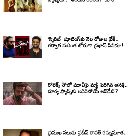
‘స్పిరిట్’ షూటింగ్‌కు నెల రోజుల బ్రేక్..
తర్వాత మరింత జోరుగా ప్రభాస్ సినిమా!
రోలెక్స్ సోలో మూవీపై మళ్లీ పెరిగిన ఆసక్తి..
సూర్య ఫ్యాన్స్‌కు అదిరిపోయే అప్‌డేట్?
ప్రముఖ నటుడు ప్రదీప్ రావత్ కన్నుమూత..