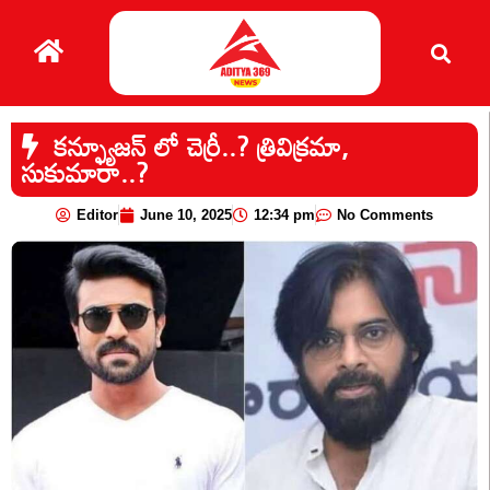
కన్ఫ్యూజన్ లో చెర్రీ..? త్రివిక్రమా,
సుకుమారా..?
Editor
June 10, 2025
12:34 pm
No Comments