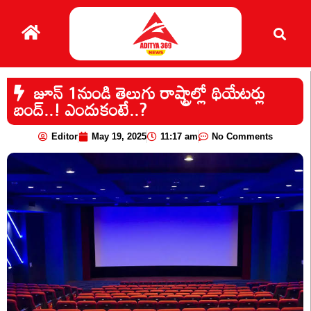
జూన్ 1నుండి తెలుగు రాష్ట్రాల్లో థియేటర్లు
బంద్..! ఎందుకంటే..?
Editor
May 19, 2025
11:17 am
No Comments