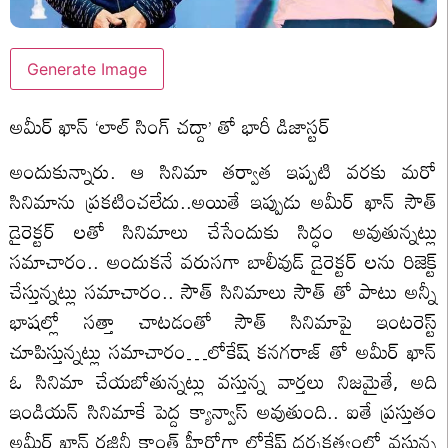
Generate Image
అమీర్ ఖాన్‌ ‘లాల్ సింగ్ చద్దా’ తో భారీ డిజాస్టర్
అందుకున్నారు. ఆ సినిమా తర్వాత ఇప్పటి వరకు మరో
సినిమాను ప్రకటించలేదు..అయితే ఇప్పుడు అమీర్ ఖాన్ సౌత్
డైరెక్టర్ లతో సినిమాలు చేసేందుకు సిద్ధం అవుతున్నట్లు
సమాచారం.. అందుకనే వరుసగా బాలీవుడ్ డైరెక్టర్ లను రిజెక్ట్
చేస్తున్నట్లు సమాచారం.. సౌత్ సినిమాలు సౌత్ తో పాటు అన్నీ
భాషల్లో సత్తా చాటడంతో సౌత్ సినిమాపై ఇంటరెస్ట్
చూపిస్తున్నట్లు సమాచారం…లోకేష్ కనగరాజ్ తో అమీర్ ఖాన్
ఓ సినిమా చేయబోతున్నట్లు వస్తున్న వార్తలు నిజమైతే, అది
ఇండియన్ సినిమాకే పెద్ద క్యాన్వాస్ అవుతుంది.. ఐతే ప్రస్తుతం
అమీర్ ఖాన్ రజినీ కాంత్ హీరోగా లోకేష్ దర్శకత్వంలో వస్తున్న