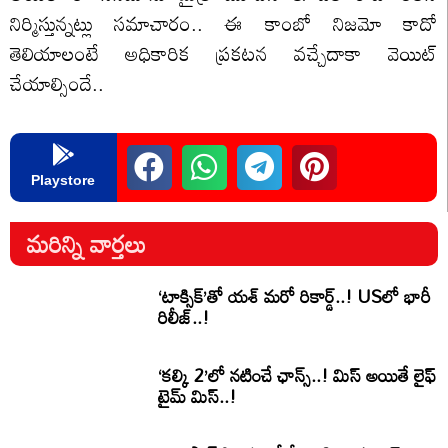
నిర్మిస్తున్నట్లు సమాచారం.. ఈ కాంబో నిజమో కాదో
తెలియాలంటే అధికారిక ప్రకటన వచ్చేదాకా వెయిట్
చేయాల్సిందే..
Playstore
మరిన్ని వార్తలు
‘టాక్సిక్’తో యశ్ మరో రికార్డ్..! USలో భారీ
రిలీజ్..!
‘కల్కి 2’లో నటించే ఛాన్స్..! మిస్ అయితే లైఫ్
టైమ్ మిస్..!