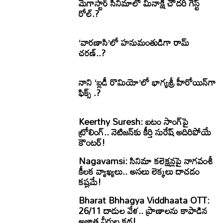
మెగాస్టార్ సినిమాలో మీనాక్షి చౌదరి గెస్ట్
రోల్.?
‘వారణాసి’లో హనుమంతుడిగా రామ్
చరణ్..?
నాని ‘బ్లడీ రొమియో’లో భాగ్యశ్రీ హీరోయిన్‌గా
ఫిక్స్ .?
Keerthy Suresh: ఐటం సాంగ్‌పై
ట్రోలింగ్.. నెటిజన్‌కు కీర్తి సురేష్ అదిరిపోయే
కౌంటర్!
Nagavamsi: సినిమా కలెక్షన్లపై నాగవంశీ
కీలక వ్యాఖ్యలు.. అసలు లెక్కలు దాచడం
కష్టమే!
Bharat Bhhagya Viddhaata OTT:
26/11 దాడుల వేళ.. ప్రాణాలను కాపాడిన
అజ్ఞాత వీరుల కథ!