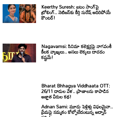
Keerthy Suresh: ఐటం సాంగ్‌పై
ట్రోలింగ్.. నెటిజన్‌కు కీర్తి సురేష్ అదిరిపోయే
కౌంటర్!
Nagavamsi: సినిమా కలెక్షన్లపై నాగవంశీ
కీలక వ్యాఖ్యలు.. అసలు లెక్కలు దాచడం
కష్టమే!
Bharat Bhhagya Viddhaata OTT:
26/11 దాడుల వేళ.. ప్రాణాలను కాపాడిన
అజ్ఞాత వీరుల కథ!
Adnan Sami: మూడు పెళ్లిళ్లు విఫలమైనా..
ప్రేమపై నమ్మకం కోల్పోలేదంటున్న అద్నాన్