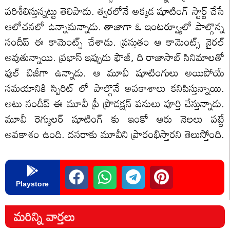
పరిశీలిస్తున్నట్టు తెలిపాడు. త్వరలోనే అక్కడ షూటింగ్ స్టార్ట్ చేసే
ఆలోచనలో ఉన్నామన్నాడు. తాజాగా ఓ ఇంటర్వ్యూలో పాల్గొన్న
సందీప్ ఈ కామెంట్స్ చేశాడు. ప్రస్తుతం ఆ కామెంట్స్ వైరల్
అవుతున్నాయి. ప్రభాస్ ఇప్పుడు ఫౌజీ, ది రాజాసాబ్ సినిమాలతో
ఫుల్ బిజీగా ఉన్నాడు. ఆ మూవీ షూటింగులు అయిపోయే
సమయానికి స్పిరిట్ లో పాల్గొనే అవకాశాలు కనిపిస్తున్నాయి.
అటు సందీప్ ఈ మూవీ ప్రీ ప్రొడక్షన్ పనులు పూర్తి చేస్తున్నాడు.
మూవీ రెగ్యులర్ షూటింగ్ కు ఇంకో ఆరు నెలలు పట్టే
అవకాశం ఉంది. దసరాకు మూవీని ప్రారంభిస్తారని తెలుస్తోంది.
Playstore
మరిన్ని వార్తలు