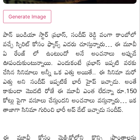
Generate Image
పాన్ ఇండియా స్టార్ ప్రభాస్, సందీప్ రెడ్డి వంగా కాంబోలో
వచ్చే స్పిరిట్ కోసం ఫ్యాన్స్ ఎదరు చూస్తున్నారు… ఈ మూవీ
ఏ రేంజ్ లో ఉంటుందో అనే అంచనాలు అప్పుడే
ఊపందుకుంటున్నాయి. ఎందుకంటే ప్రభాస్ ఇప్పటి వరకు
చేసిన సినిమాలు అన్నీ ఒక ఎత్తు అయితే.. ఈ సినిమా మరో
ఎత్తు అని సందీప్ ఇప్పటికే భారీ హైప్ ఇచ్చాడు. అంతే
కాకుండా మొదటి రోజే ఈ మూవీ ఎంత లేదన్నా రూ.150
కోట్లు పైగా వసూలు చేస్తుందని అంచనాలు వస్తున్నారు… ఇక
తాజాగా సినిమా గురించి భారీ అప్ డేట్ ఇచ్చాడు సందీప్.
ఈ మూవీ కోసం మెక్సికోలోని కొన్ని ప్రాంతాలను