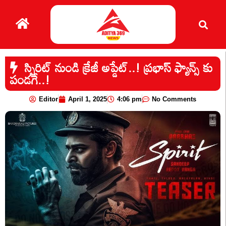
స్పిరిట్ నుండి క్రేజీ అప్డేట్..! ప్రభాస్ ఫ్యాన్స్ కు
పండగే..!
Editor
April 1, 2025
4:06 pm
No Comments