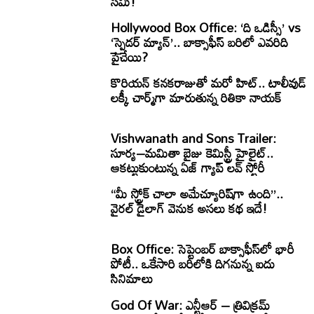
సమి!
Hollywood Box Office: ‘ది ఒడిస్సీ’ vs
‘స్పైడర్ మ్యాన్’.. బాక్సాఫీస్ బరిలో ఎవరిది
పైచేయి?
కొరియన్ కనకరాజుతో మరో హిట్.. టాలీవుడ్
లక్కీ చార్మ్‌గా మారుతున్న రితికా నాయక్
Vishwanath and Sons Trailer:
సూర్య–మమితా బైజు కెమిస్ట్రీ హైలైట్..
ఆకట్టుకుంటున్న ఏజ్ గ్యాప్ లవ్ స్టోరీ
“మీ స్ట్రోక్ చాలా అమేచ్యూరిష్‌గా ఉంది”..
వైరల్ డైలాగ్ వెనుక అసలు కథ ఇదే!
Box Office: సెప్టెంబర్ బాక్సాఫీస్‌లో భారీ
పోటీ.. ఒకేసారి బరిలోకి దిగనున్న ఐదు
సినిమాలు
God Of War: ఎన్టీఆర్ – త్రివిక్రమ్