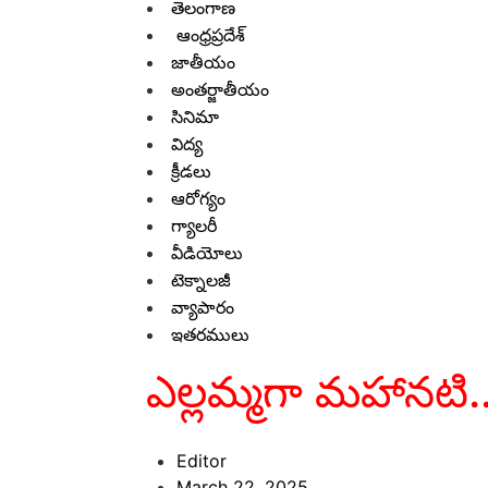
తెలంగాణ
ఆంధ్రప్రదేశ్
జాతీయం
అంతర్జాతీయం
సినిమా
విద్య
క్రీడలు
ఆరోగ్యం
గ్యాలరీ
వీడియోలు
టెక్నాలజీ
వ్యాపారం
ఇతరములు
ఎల్లమ్మగా మహానటి.
Editor
March 22, 2025