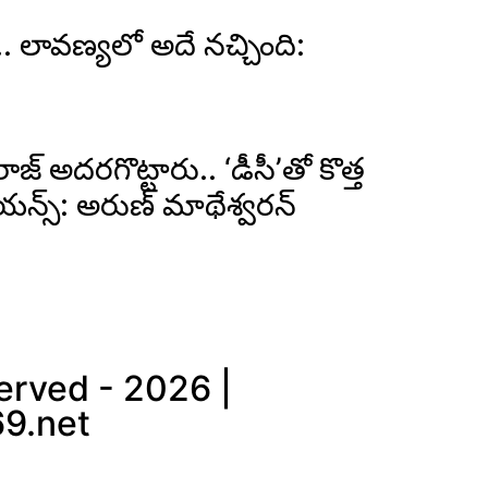
ాదు.. లావణ్యలో అదే నచ్చింది:
జ్ అదరగొట్టారు.. ‘డీసీ’తో కొత్త
ీరియన్స్: అరుణ్ మాథేశ్వరన్
erved - 2026 |
9.net