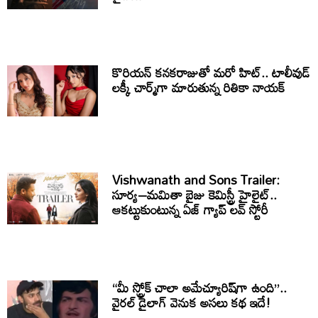
కొరియన్ కనకరాజుతో మరో హిట్.. టాలీవుడ్
లక్కీ చార్మ్‌గా మారుతున్న రితికా నాయక్
Vishwanath and Sons Trailer:
సూర్య–మమితా బైజు కెమిస్ట్రీ హైలైట్..
ఆకట్టుకుంటున్న ఏజ్ గ్యాప్ లవ్ స్టోరీ
“మీ స్ట్రోక్ చాలా అమేచ్యూరిష్‌గా ఉంది”..
వైరల్ డైలాగ్ వెనుక అసలు కథ ఇదే!