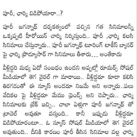
పూరీ, ఛార్మి విడిపోయారా..?
పూరీ జగన్నాథ్ దర్శకత్వంలో వచ్చిన గత సినిమాలన్నీ
ఒక్కప్పటి హీరోయిన్ చార్మి నిర్మిస్తుంది.. పూరీ ,ఛార్మి కలసి
సినిమాలు చేస్తున్నారు.. పూరీ జగన్నాథ్ టూరింగ్ టాకీస్ బ్యానర్
పై ఛార్మి ప్రొడ్యూసార్ గా సినిమాలు తీశారు… అంతేకాదు
వీళ్లిద్దరి మధ్య ఏదో సంబధం ఉందని అప్పట్లో రూమర్స్ సోషల్
మీడియాలో తెగ వైరల్ గా మారాయి.. వీళ్లిద్దరూ కూడా కలిసి
తిరగడంతో ఈ న్యూస్ అందరూ నిజమే అని అన్నారు..పలు
వేదికల పై వీళ్లిద్దరూ మేము ఫ్రెండ్స్ అని చెప్పారు.. ఛార్మి
సినిమాలకు బ్రేక్ ఇచ్చి.. చాలా ఏళ్లుగా పూరీ జగన్నాథ్ తో
ట్రావెల్ అవుతూ వస్తుంది.. కానీ ఇప్పుడు వీళ్లిద్దరూ
విడిపోయారంటూ.. ఓ న్యూస్ సోషల్ మీడియాలో తెగ వైరల్
అవుతుంది.. దీనికి కారణం పూరీ తీసిన సినిమాల వల్ల ఛార్మి