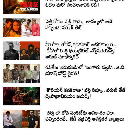
ఓదెల మరో సంచలనానికి రెడీ!
పెళ్లి కోసం పెళ్లి కాదు.. లావణ్యలో అదే
నచ్చింది: వరుణ్ తేజ్
హీరోగా లోకేష్ కనగరాజ్ అదరగొట్టారు..
‘డీసీ’తో కొత్త థియేట్రికల్ ఎక్స్‌పీరియన్స్:
అరుణ్ మాథేశ్వరన్
రవితేజ ‘ఇరుముడి’లో ‘బంగారు పల్లకి’.. జి.వి.
ప్రకాష్ పోస్ట్ వైరల్!
‘కొరియన్ కనకరాజు’ ఫస్ట్ రివ్యూ.. వరుణ్ తేజ్
ద్విపాత్రాభినయం అదుర్స్!
‘సత్య’లో కోన వెంకట్‌కు అవకాశం ఎలా
వచ్చిందంటే.. జేడీ చక్రవర్తి ఆసక్తికర వ్యాఖ్యలు