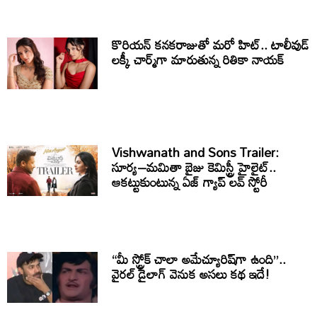
కొరియన్ కనకరాజుతో మరో హిట్.. టాలీవుడ్
లక్కీ చార్మ్‌గా మారుతున్న రితికా నాయక్
Vishwanath and Sons Trailer:
సూర్య–మమితా బైజు కెమిస్ట్రీ హైలైట్..
ఆకట్టుకుంటున్న ఏజ్ గ్యాప్ లవ్ స్టోరీ
“మీ స్ట్రోక్ చాలా అమేచ్యూరిష్‌గా ఉంది”..
వైరల్ డైలాగ్ వెనుక అసలు కథ ఇదే!