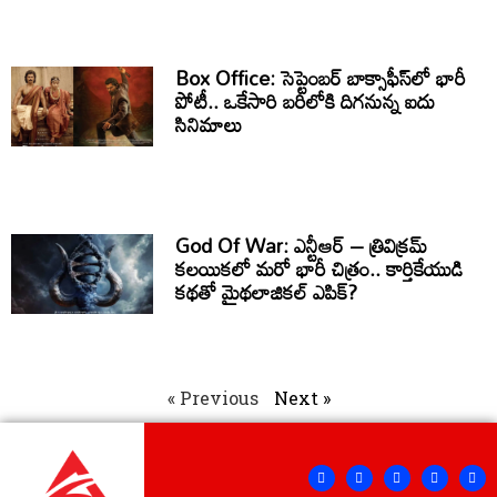
Box Office: సెప్టెంబర్ బాక్సాఫీస్‌లో భారీ
పోటీ.. ఒకేసారి బరిలోకి దిగనున్న ఐదు
సినిమాలు
God Of War: ఎన్టీఆర్ – త్రివిక్రమ్
కలయికలో మరో భారీ చిత్రం.. కార్తికేయుడి
కథతో మైథలాజికల్ ఎపిక్?
« Previous
Next »