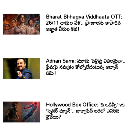
Bharat Bhhagya Viddhaata OTT:
26/11 దాడుల వేళ.. ప్రాణాలను కాపాడిన
అజ్ఞాత వీరుల కథ!
Adnan Sami: మూడు పెళ్లిళ్లు విఫలమైనా..
ప్రేమపై నమ్మకం కోల్పోలేదంటున్న అద్నాన్
సమి!
Hollywood Box Office: ‘ది ఒడిస్సీ’ vs
‘స్పైడర్ మ్యాన్’.. బాక్సాఫీస్ బరిలో ఎవరిది
పైచేయి?