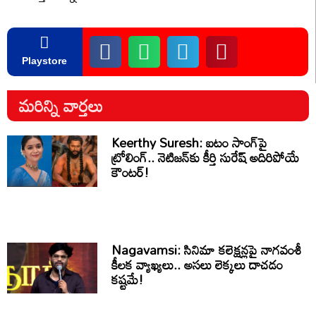
Playstore
మరిన్ని వార్తలు
Keerthy Suresh: ఐటం సాంగ్‌పై
ట్రోలింగ్.. నెటిజన్‌కు కీర్తి సురేష్ అదిరిపోయే
కౌంటర్!
Nagavamsi: సినిమా కలెక్షన్లపై నాగవంశీ
కీలక వ్యాఖ్యలు.. అసలు లెక్కలు దాచడం
కష్టమే!