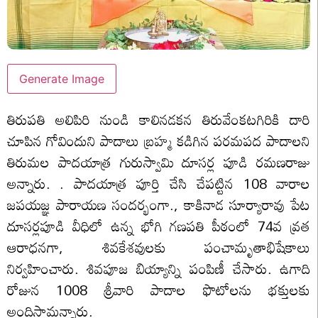
Generate Image
తిరుప‌తి అలిపిరి నుండి కాలినడకన తిరువేంకటగిరికి దారి
చూపిన గోవిందుని పాదాలు బ్రహ్మ కడిగిన పరమపద పాదాలని
తిరుమల పాదయాత్ర గురుస్వామి దూసర్ల పూడి రమణరాజు
అన్నారు. . పాదయాత్ర పూర్తి చేసి చేపట్టిన 108 వారాల
జపయజ్ఞ పారాయణ సందర్భంగా., కాకినాడ సూర్యారావు పేట
దూసర్లపూడి వీధిలో ఉన్న భోగి గణపతి పీఠంలో 74వ వ్రత
ఆరాధనగా, శివకేశవులకు పంచామృతాభిషేకాలు
నిర్వహించారు. శివపూజ బియ్యాన్ని పంపిణీ చేసారు. ఉగాది
రోజున 1008 శ్రీవారి పాదాల ఫొటోల‌ను భ‌క్తుల‌కు
అందిస్తామ‌న్నారు.