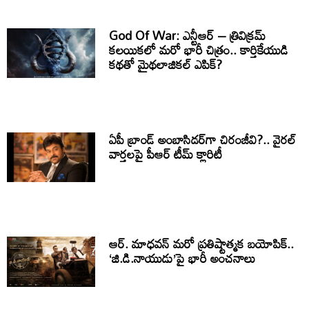
God Of War: ఎన్టీఆర్ – త్రివిక్రమ్
కలయికలో మరో భారీ చిత్రం.. కార్తికేయుడి
కథతో మైథలాజికల్ ఎపిక్?
ఏపీ బ్రాండ్ అంబాసిడర్‌గా చిరంజీవి?.. వైరల్
వార్తలపై పీఆర్ టీమ్ క్లారిటీ
ఆర్. మాధవన్ మరో ప్రతిష్టాత్మక బయోపిక్..
‘జి.డి.నాయుడు’పై భారీ అంచనాలు