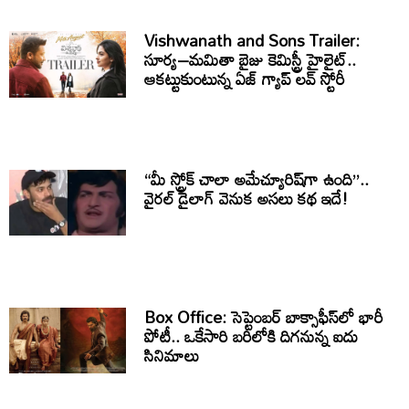
Vishwanath and Sons Trailer:
సూర్య–మమితా బైజు కెమిస్ట్రీ హైలైట్..
ఆకట్టుకుంటున్న ఏజ్ గ్యాప్ లవ్ స్టోరీ
“మీ స్ట్రోక్ చాలా అమేచ్యూరిష్‌గా ఉంది”..
వైరల్ డైలాగ్ వెనుక అసలు కథ ఇదే!
Box Office: సెప్టెంబర్ బాక్సాఫీస్‌లో భారీ
పోటీ.. ఒకేసారి బరిలోకి దిగనున్న ఐదు
సినిమాలు