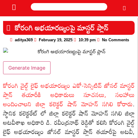
కోరంగి అభయారణ్యంపై మాస్ట‌ర్ ప్లాన్‌
aditya369
February 19, 2025
10:39 pm
No Comments
Generate Image
కోరంగి వైల్డ్ లైఫ్ అభయారణ్యం ఎకో-సెన్సిటివ్ జోనల్ మాస్టర్
ప్లాన్ తయారీకి అధికారులు సూచనలు, సలహాలు
అందించాలని జిల్లా కలెక్టర్ షాన్ మోహన్ సగిలి కోరారు
.
స్థానిక కలెక్టరేట్ లో జిల్లా కలెక్టర్ షాన్ మోహన్ సగిలి జిల్లా
అటవీశాఖ అధికారి డి. రవీంద్రనాథ్ రెడ్డితో కలిసి కోరంగి వైల్డ్
లైఫ్ అభయారణ్యం జోనల్ మాస్టర్ ప్లాన్ తయారీపై అటవీ,