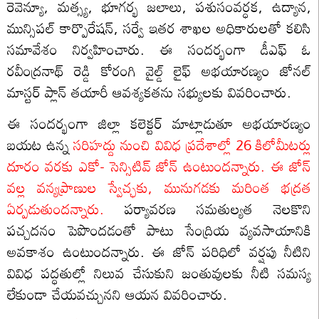
రెవెన్యూ, మత్స్య, భూగర్భ జలాలు, పశుసంవర్ధక, ఉద్యాన,
మున్సిపల్ కార్పొరేషన్, సర్వే ఇతర శాఖల అధికారులతో కలిసి
సమావేశం నిర్వహించారు. ఈ సందర్భంగా డీఎఫ్ ఓ
రవీంద్రనాథ్ రెడ్డి కోరంగి వైల్డ్ లైఫ్ అభయారణ్యం జోనల్
మాస్టర్ ప్లాన్ తయారీ ఆవశ్యకతను సభ్యులకు వివరించారు.
ఈ సందర్భంగా జిల్లా కలెక్టర్ మాట్లాడుతూ అభయారణ్యం
బయట ఉన్న
సరిహద్దు నుంచి వివిధ ప్రదేశాల్లో 26 కిలోమీటర్లు
దూరం వరకు ఎకో- సెన్సిటివ్ జోన్ ఉంటుందన్నారు. ఈ జోన్
వల్ల వన్యప్రాణుల స్వేచ్ఛకు, మునుగడకు మరింత భద్రత
ఏర్పడుతుందన్నారు.
పర్యావరణ సమతుల్యత నెలకొని
పచ్చదనం పెపొందడంతో పాటు సేంద్రియ వ్యవసాయానికి
అవకాశం ఉంటుందన్నారు. ఈ జోన్ పరిధిలో వర్షపు నీటిని
వివిధ పద్ధతుల్లో నిలువ చేసుకుని జంతువులకు నీటి సమస్య
లేకుండా చేయవచ్చునని ఆయన వివరించారు.