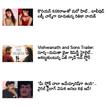
కొరియన్ కనకరాజుతో మరో హిట్.. టాలీవుడ్
లక్కీ చార్మ్‌గా మారుతున్న రితికా నాయక్
Vishwanath and Sons Trailer:
సూర్య–మమితా బైజు కెమిస్ట్రీ హైలైట్..
ఆకట్టుకుంటున్న ఏజ్ గ్యాప్ లవ్ స్టోరీ
“మీ స్ట్రోక్ చాలా అమేచ్యూరిష్‌గా ఉంది”..
వైరల్ డైలాగ్ వెనుక అసలు కథ ఇదే!