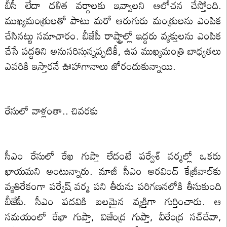
బీసీ లేదా దళిత వర్గాలకు ఇవ్వాలని ఆలోచన చేస్తోంది.
ముఖ్యమంత్రులతో పాటు మరో ఆరుగురు మంత్రులను ఎంపిక
చేసినట్టు సమాచారం. బీజేపీ రాష్ట్రాల్లో ఇద్దరు వ్యక్తులను ఎంపిక
చేసే పద్ధతిని అనుసరిస్తున్నప్పటికీ, ఉప ముఖ్యమంత్రి బాధ్యతలు
ఎవరికి ఇస్తారనే ఊహాగానాలు జోరందుకున్నాయి.
రేసులో వాళ్లంతా.. చివరకు
సీఎం రేసులో రేఖ గుప్తా లేదంటే పర్వేశ్ వర్మల్లో ఒకరు
ఖాయమని అంటున్నారు. మాజీ సీఎం అరవింద్ కేజ్రీవాల్‌కు
వ్యతిరేకంగా పర్వేష్ వర్మ పని తీరును పరిగణనలోకి తీసుకుంది
బీజేపీ. సీఎం పదవికి బలమైన వ్యక్తిగా గుర్తించారు. ఆ
సమయంలో రేఖా గుప్తా, విజేంద్ర గుప్తా, వీరేంద్ర సచ్‌దేవా,