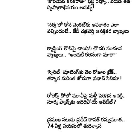
‘కొరియన్ కనకరాజు’ ఫస్ట్ రివ్యూ.. వరుణ్ తేజ్
ద్విపాత్రాభినయం అదుర్స్!
‘సత్య’లో కోన వెంకట్‌కు అవకాశం ఎలా
వచ్చిందంటే.. జేడీ చక్రవర్తి ఆసక్తికర వ్యాఖ్యలు
క్యాస్టింగ్ కౌచ్‌పై చాందిని చౌదరి సంచలన
వ్యాఖ్యలు.. ‘‘అందుకే కఠినంగా మారా’’
‘స్పిరిట్’ షూటింగ్‌కు నెల రోజుల బ్రేక్..
తర్వాత మరింత జోరుగా ప్రభాస్ సినిమా!
రోలెక్స్ సోలో మూవీపై మళ్లీ పెరిగిన ఆసక్తి..
సూర్య ఫ్యాన్స్‌కు అదిరిపోయే అప్‌డేట్?
ప్రముఖ నటుడు ప్రదీప్ రావత్ కన్నుమూత..
74 ఏళ్ల వయసులో తుదిశ్వాస