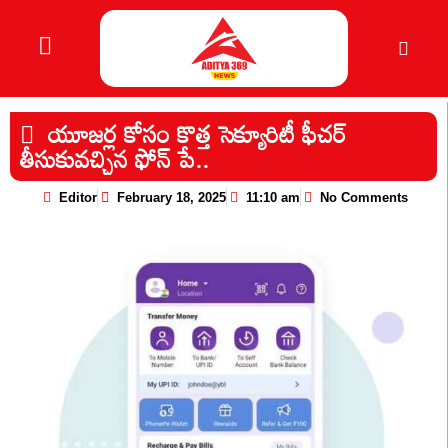
యూజర్ల కోసం కొత్త సెక్యూరిటీ ఫీచర్
తీసుకువచ్చిన ఫోన్ పే..
Editor
February 18, 2025
11:10 am
No Comments