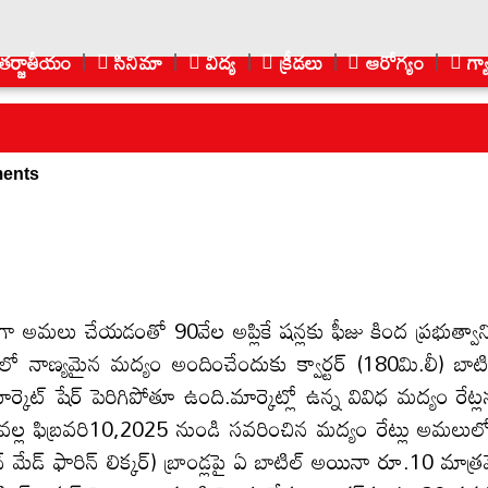
ర్జాతీయం
సినిమా
విద్య
క్రీడలు
ఆరోగ్యం
గ్య
ents
ా అమలు చేయడంతో 90వేల అప్లికే షన్లకు ఫీజు కింద ప్రభుత్వాని
నాణ్యమైన మద్యం అందించేందుకు క్వార్టర్ (180మి.లీ) బాటి
కెట్ షేర్ పెరిగిపోతూ ఉంది.మార్కెట్లో ఉన్న వివిధ మద్యం రేట్ల
ందువల్ల ఫిబ్రవరి10,2025 నుండి సవరించిన మద్యం రేట్లు అమలులో
మేడ్ ఫారిన్ లిక్కర్) బ్రాండ్లపై ఏ బాటిల్ అయినా రూ.10 మాత్ర