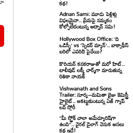
రకూ
కథ!
Adnan Sami: మూడు పెళ్లిళ్లు
విఫలమైనా.. ప్రేమపై నమ్మకం
కోల్పోలేదంటున్న అద్నాన్ సమి!
Hollywood Box Office: ‘ది
ఒడిస్సీ’ vs ‘స్పైడర్ మ్యాన్’.. బాక్సాఫీస్
బరిలో ఎవరిది పైచేయి?
కొరియన్ కనకరాజుతో మరో హిట్..
టాలీవుడ్ లక్కీ చార్మ్‌గా మారుతున్న
రితికా నాయక్
Vishwanath and Sons
Trailer: సూర్య–మమితా బైజు కెమిస్ట్రీ
హైలైట్.. ఆకట్టుకుంటున్న ఏజ్ గ్యాప్
లవ్ స్టోరీ
“మీ స్ట్రోక్ చాలా అమేచ్యూరిష్‌గా
ఉంది”.. వైరల్ డైలాగ్ వెనుక అసలు
కథ ఇదే!