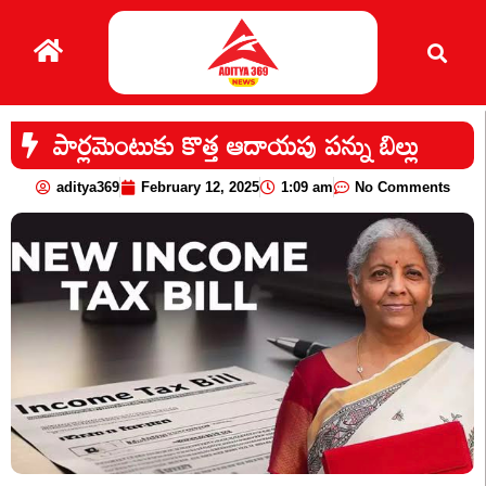
పార్లమెంటుకు కొత్త ఆదాయపు పన్ను బిల్లు
aditya369
February 12, 2025
1:09 am
No Comments