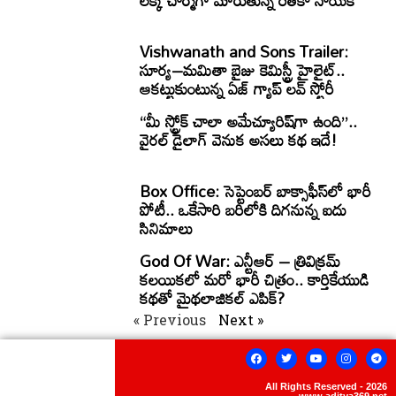
Vishwanath and Sons Trailer:
సూర్య–మమితా బైజు కెమిస్ట్రీ హైలైట్..
ఆకట్టుకుంటున్న ఏజ్ గ్యాప్ లవ్ స్టోరీ
“మీ స్ట్రోక్ చాలా అమేచ్యూరిష్‌గా ఉంది”..
వైరల్ డైలాగ్ వెనుక అసలు కథ ఇదే!
Box Office: సెప్టెంబర్ బాక్సాఫీస్‌లో భారీ
పోటీ.. ఒకేసారి బరిలోకి దిగనున్న ఐదు
సినిమాలు
God Of War: ఎన్టీఆర్ – త్రివిక్రమ్
కలయికలో మరో భారీ చిత్రం.. కార్తికేయుడి
కథతో మైథలాజికల్ ఎపిక్?
« Previous
Next »
All Rights Reserved - 2026
www.aditya369.net