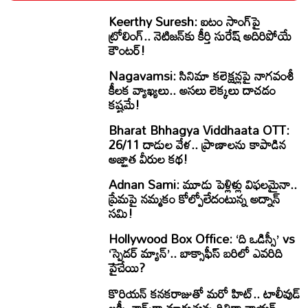
Keerthy Suresh: ఐటం సాంగ్‌పై
ట్రోలింగ్.. నెటిజన్‌కు కీర్తి సురేష్ అదిరిపోయే
కౌంటర్!
Nagavamsi: సినిమా కలెక్షన్లపై నాగవంశీ
కీలక వ్యాఖ్యలు.. అసలు లెక్కలు దాచడం
కష్టమే!
Bharat Bhhagya Viddhaata OTT:
26/11 దాడుల వేళ.. ప్రాణాలను కాపాడిన
అజ్ఞాత వీరుల కథ!
Adnan Sami: మూడు పెళ్లిళ్లు విఫలమైనా..
ప్రేమపై నమ్మకం కోల్పోలేదంటున్న అద్నాన్
సమి!
Hollywood Box Office: ‘ది ఒడిస్సీ’ vs
‘స్పైడర్ మ్యాన్’.. బాక్సాఫీస్ బరిలో ఎవరిది
పైచేయి?
కొరియన్ కనకరాజుతో మరో హిట్.. టాలీవుడ్
లక్కీ చార్మ్‌గా మారుతున్న రితికా నాయక్