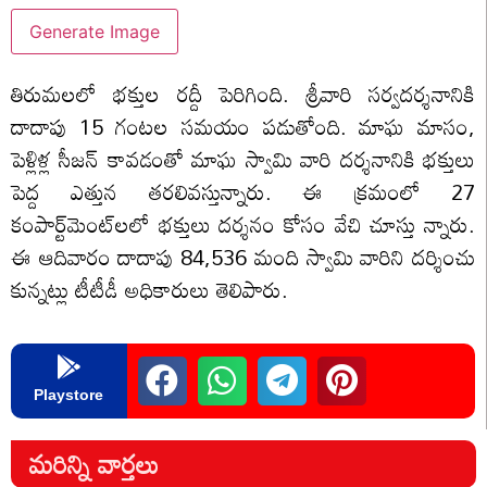
Generate Image
తిరుమలలో భక్తుల రద్దీ పెరిగింది. శ్రీవారి సర్వదర్శనానికి
దాదాపు 15 గంటల సమయం పడుతోంది. మాఘ మాసం,
పెళ్లిళ్ల సీజన్ కావడంతో మాఘ స్వామి వారి దర్శనానికి భక్తులు
పెద్ద ఎత్తున తరలివస్తున్నారు. ఈ క్రమంలో 27
కంపార్ట్‌మెంట్‌లలో భక్తులు దర్శనం కోసం వేచి చూస్తు న్నారు.
ఈ ఆదివారం దాదాపు 84,536 మంది స్వామి వారిని దర్శించు
కున్నట్లు టీటీడీ అధికారులు తెలిపారు.
Playstore
మరిన్ని వార్తలు