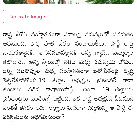
Generate Image
రాష్ట్ర బీజేపీ సంస్థాగతంగా సవాలక్ష సమస్యలతో సతమతం
అవుతుంది. కొత్త పాత నేతల పంచాయితీలు, పార్టీ రాష్ట్ర
నాయకత్వానికి, శాసనసభాపక్షానికి ఉన్న గ్యాప్.. ఎమ్మెల్యేల
తలోదారి.. అన్ని స్థాయిల్లో నేతల మధ్య సమన్వయ లోపం.
ఇన్ని తలనొప్పుల మధ్య సంస్థాగతంగా బలోపేతంపై దృష్టి
పెట్టలేకపోతోంది.19 జిల్లాల అధ్యక్షుల ప్రకటనకే నానా
తంటాలు పడిన కాషాయపార్టీ.. ఇంకా 19 జిల్లాలకు
ప్రెసిడెంట్లను పెండింగ్లో పెట్టింది. ఇక రాష్ట్ర అధ్యక్షుడి పీటముడి
ఎంతకీ తెగడం లేదు. లక్ష్యాలు ఘనంగా పెట్టుకున్న ఆ పార్టీ ఈ
పరిస్థితులను అధిగమిస్తుందా?