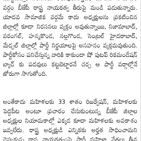
వర్గం బీజేపీ రాష్ట్ర నాయకత్వ తీరుపై మండి పడుతున్నారు.
యాదవ సామాజిక వర్గమే కాదు అధ్యక్షులను ప్రకటించిన
జిల్లాల్లో కూడా నిరసనలు వ్యక్తం అవుతున్నాయి, నిజామాబాద్,
వరంగల్, హన్మకొండ, నల్లగొండ, సెంట్రల్ హైదరాబాద్,
మేడ్చల్ జిల్లాల్లో పార్టీ నిర్ణయాలపై అసహనం వ్యక్తమవుతుంది.
పార్టీకోసం పనిచేస్తున్న వారికి కాకుండా షో పుటప్ రికమండేషన్
బ్యాచ్ కు పదవులు కట్టబెట్టారనే చర్చ ఆ పార్టీ వర్గాల్లోనే
జోరుగా సాగుతోంది.
అంతేకాదు మహిళలకు 33 శాతం రిజర్వేషన్, మహిళలకు
పెద్దపీట అంటూ ప్రచారం చేసుకుంటున్న బీజేపీ జిల్లాల
అధ్యక్షుల నియామకాల్లో ఎక్కడ కూడా మహిళలకు అవకాశం
ఇవ్వలేదు. రాష్ట్ర అధ్యక్షుడి ఎన్నికకు అర్హత సాధించామని
చెప్పుకున్న రాష్ట్ర నాయకత్వంపై పార్టీ మహిళా నేతలు తీవ్ర