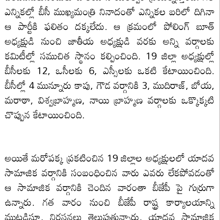
ఎన్నికల్లో బీసీ ముఖ్యమంత్రి నినాదంతో ఎన్నికల బరిలో దిగినా
ఆ పార్టీకి ఫలితం దక్కలేదు. ఆ క్రమంలో పోలింగ్‌ బూత్‌
అధ్యక్షుడి నుంచి జాతీయ అధ్యక్షుడి వరకు అన్ని వర్గాలకు
కమిటీల్లో సముచిత స్థానం కల్పించింది. 19 జిల్లా అధ్యక్షుల్లో
బీసీలకు 12, ఒసీలకు 6, ఎస్సీలకు ఒకటి కేటాయించింది.
బీసీల్లో 4 మున్నూరు కాపు, గౌడ వర్గానికి 3, ముదిరాజ్‌, బోయ,
మరాఠా, విశ్వబ్రాహ్మణ, నాయి బ్రాహ్మణ వర్గాలకు ఒక్కొక్కటి
చొప్పున కేటాయించింది.
అయితే మరోపక్క ప్రకటించిన 19 జిల్లాల అధ్యక్షులలో యాదవ
సామాజిక వర్గానికి సంబంధించిన వారు ఎవరు లేకపోవడంతో
ఆ సామాజిక వర్గానికి చెందిన వారంతా బీజేపీ పై గుర్రుగా
ఉన్నారు. గత వారం నుంచి బీజేపీ రాష్ట్ర కార్యాలయాన్ని
ముట్టడిస్తూ, నిరసనలు తెలుపుతున్నారు, యాదవ సామాజిక