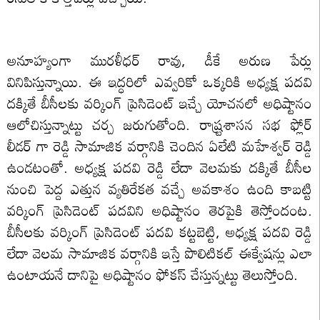
అనూహ్యంగా మురళీధర్‌ రావు, డీకే అరుణ పేర్లు
వినిపిస్తున్నాయి. ఈ ఇద్ధరిలో ఎవ్వరికో ఒక్కరికి అధ్యక్ష పదవి
దక్కితే బీసీలకు వర్కింగ్‌ ప్రెసిడెంట్‌ ఇచ్చే యోచనలో అధిష్టానం
ఆలోచిస్తున్నాట్టు చర్చ జరుగుతోంది. రాష్ర్టశాసన సభ ఫ్లోర్
లీడర్ గా రెడ్డి సామాజిక వర్గానికి చెందిన ఏలేటి మహేశ్వర్ రెడ్డి
ఉండటంతో. అధ్యక్ష పదవి రెడ్డి లేదా వెలమకు దక్కితే బీసీల
నుంచి పెద్ద ఎత్తున వ్యతిరేకత వచ్చే అవకాశం ఉంది కాబట్టి
వర్కింగ్‌ ప్రెసిడెంట్‌ పదవిని అధిష్టానం తెరపైకి తెస్తోందంట.
బీసీలకు వర్కింగ్‌ ప్రెసిడెంట్‌ పదవి కట్టబెట్టి, అధ్యక్ష పదవి రెడ్డి
లేదా వెలమ సామాజిక వర్గానికి ఇస్తే పొలిటికల్ ఈక్వేషన్లు ఎలా
ఉంటాయనే దానిపై అధిష్టానం ఫోకస్ చేస్తున్నట్టు తెలుస్తోంది.