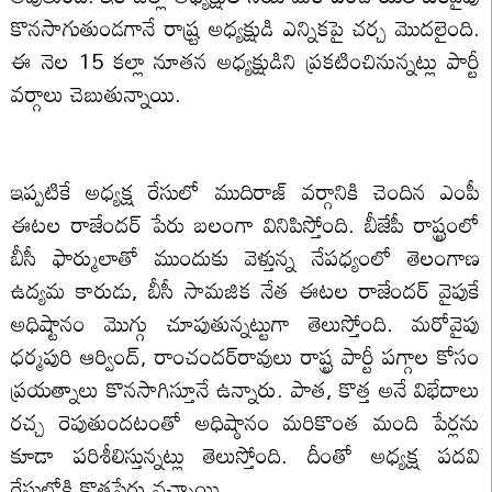
కొనసాగుతుండగానే రాష్ర్ట అధ్యక్షుడి ఎన్నికపై చర్చ మొదలైంది.
ఈ నెల 15 కల్లా నూతన అధ్యక్షుడిని ప్రకటించినున్నట్లు పార్టీ
వర్గాలు చెబుతున్నాయి.
ఇప్పటికే అధ్యక్ష రేసులో ముదిరాజ్ వర్గానికి చెందిన ఎంపీ
ఈటల రాజేందర్‌ పేరు బలంగా వినిపిస్తోంది. బీజేపీ రాష్ట్రంలో
బీసీ ఫార్ములాతో ముందుకు వెళ్తున్న నేపధ్యంలో తెలంగాణ
ఉద్యమ కారుడు, బీసీ సామజిక నేత ఈటల రాజేందర్ వైపుకే
అధిష్టానం మొగ్గు చూపుతున్నట్టుగా తెలుస్తోంది. మరోవైపు
ధర్మపురి ఆర్వింద్‌, రాంచందర్‌‌రావులు రాష్ట్ర పార్టీ పగ్గాల కోసం
ప్రయత్నాలు కొనసాగిస్తూనే ఉన్నారు. పాత, కొత్త అనే విభేదాలు
రచ్చ రెపుతుందటంతో అధిష్ఠానం మరికొంత మంది పేర్లను
కూడా పరిశీలిస్తున్నట్లు తెలుస్తోంది. దీంతో అధ్యక్ష పదవి
రేసులోకి కొత్తపేర్లు వచ్చాయి.