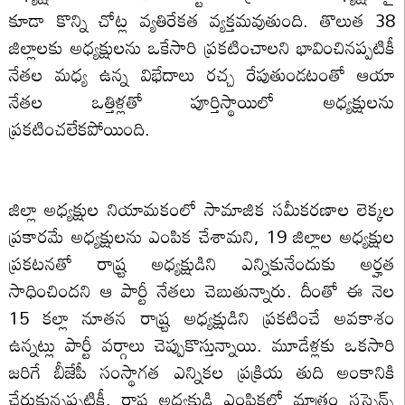
కూడా కొన్ని చోట్ల వ్యతిరేకత వ్యక్తమవుతుంది. తొలుత 38
జిల్లాలకు అధ్యక్షులను ఒకేసారి ప్రకటించాలని భావించినప్పటికీ
నేతల మధ్య ఉన్న విభేదాలు రచ్చ రేపుతుండటంతో ఆయా
నేతల ఒత్తిళ్లతో పూర్తిస్థాయిలో అధ్యక్షులను
ప్రకటించలేకపోయింది.
జిల్లా అధ్యక్షుల నియామకంలో సామాజిక సమీకరణాల లెక్కల
ప్రకారమే అధ్యక్షులను ఎంపిక చేశామని, 19 జిల్లాల అధ్యక్షుల
ప్రకటనతో రాష్ర్ట అధ్యక్షుడిని ఎన్నికునేందుకు అర్హత
సాధించిందని ఆ పార్టీ నేతలు చెబుతున్నారు. దీంతో ఈ నెల
15 కల్లా నూతన రాష్ర్ట అధ్యక్షుడిని ప్రకటించే అవకాశం
ఉన్నట్లు పార్టీ వర్గాలు చెప్పుకొస్తున్నాయి. మూడేళ్లకు ఒకసారి
జరిగే బీజేపీ సంస్థాగత ఎన్నికల ప్రక్రియ తుది అంకానికి
చేరుకున్నప్పటికీ, రాష్ట్ర అధ్యక్షుడి ఎంపికలో మాత్రం సస్పెన్స్