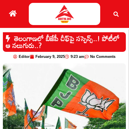
తెలంగాణలో బీజేపీ చీఫ్‌‌పై సస్పెన్స్..! పోటీలో
ఆ నలుగురు..?
Editor
February 9, 2025
9:23 am
No Comments