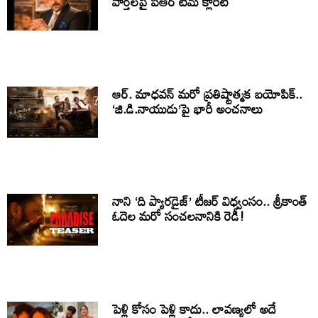
వార్తలపై పీఆర్ టీమ్ క్లారిటీ
ఆర్. మాధవన్ మరో ప్రతిష్టాత్మక బయోపిక్..
‘జి.డి.నాయుడు’పై భారీ అంచనాలు
నాని ‘ది ప్యారడైజ్’ టీజర్ విధ్వంసం.. శ్రీకాంత్
ఓదెల మరో సంచలనానికి రెడీ!
పెళ్లి కోసం పెళ్లి కాదు.. లావణ్యలో అదే