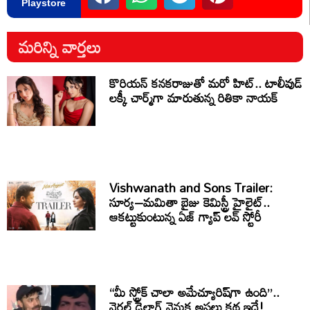
Playstore
మరిన్ని వార్తలు
కొరియన్ కనకరాజుతో మరో హిట్.. టాలీవుడ్
లక్కీ చార్మ్‌గా మారుతున్న రితికా నాయక్
Vishwanath and Sons Trailer:
సూర్య–మమితా బైజు కెమిస్ట్రీ హైలైట్..
ఆకట్టుకుంటున్న ఏజ్ గ్యాప్ లవ్ స్టోరీ
“మీ స్ట్రోక్ చాలా అమేచ్యూరిష్‌గా ఉంది”..
వైరల్ డైలాగ్ వెనుక అసలు కథ ఇదే!