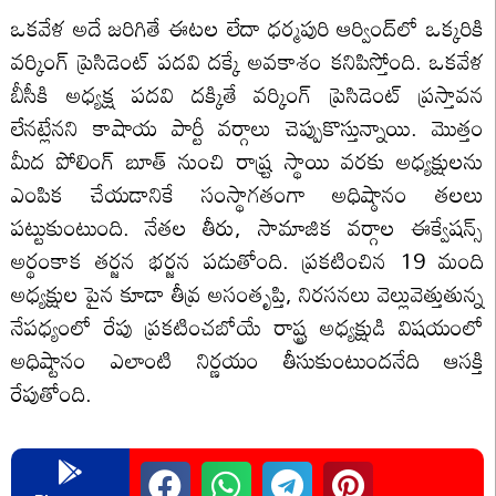
ఒకవేళ అదే జరిగితే ఈటల లేదా ధర్మపురి ఆర్వింద్‌లో ఒక్కరికి
వర్కింగ్‌ ప్రెసిడెంట్‌ పదవి దక్కే అవకాశం కనిపిస్తోంది. ఒకవేళ
బీసీకి అధ్యక్ష పదవి దక్కితే వర్కింగ్‌ ప్రెసిడెంట్‌ ప్రస్తావన
లేనట్లేనని కాషాయ పార్టీ వర్గాలు చెప్పుకొస్తున్నాయి. మొత్తం
మీద పోలింగ్ బూత్ నుంచి రాష్ర్ట స్థాయి వరకు అధ్యక్షులను
ఎంపిక చేయడానికే సంస్థాగతంగా అధిష్ఠానం తలలు
పట్టుకుంటుంది. నేతల తీరు, సామాజిక వర్గాల ఈక్వేషన్స్
అర్థంకాక తర్జన భర్జన పడుతోంది. ప్రకటించిన 19 మంది
అధ్యక్షుల పైన కూడా తీవ్ర అసంతృప్తి, నిరసనలు వెల్లువెత్తుతున్న
నేపధ్యంలో రేపు ప్రకటించబోయే రాష్ట్ర అధ్యక్షుడి విషయంలో
అధిష్టానం ఎలాంటి నిర్ణయం తీసుకుంటుందనేది ఆసక్తి
రేపుతోంది.