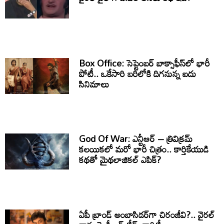
Box Office: సెప్టెంబర్ బాక్సాఫీస్‌లో భారీ
పోటీ.. ఒకేసారి బరిలోకి దిగనున్న ఐదు
సినిమాలు
God Of War: ఎన్టీఆర్ – త్రివిక్రమ్
కలయికలో మరో భారీ చిత్రం.. కార్తికేయుడి
కథతో మైథలాజికల్ ఎపిక్?
ఏపీ బ్రాండ్ అంబాసిడర్‌గా చిరంజీవి?.. వైరల్