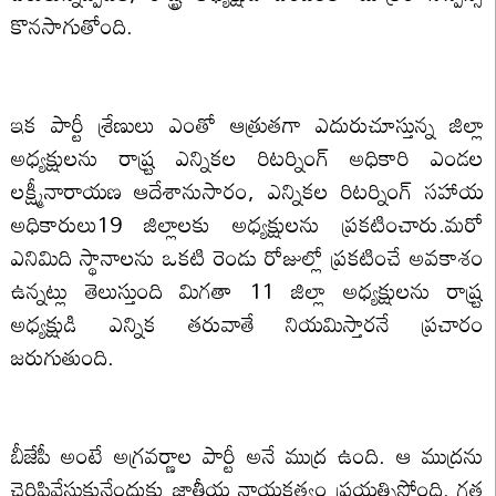
కొనసాగుతోంది.
ఇక పార్టీ శ్రేణులు ఎంతో ఆత్రుతగా ఎదురుచూస్తున్న జిల్లా
అధ్యక్షులను రాష్ర్ట ఎన్నికల రిటర్నింగ్‌ అధికారి ఎండల
లక్ష్మీనారాయణ ఆదేశానుసారం, ఎన్నికల రిటర్నింగ్‌ సహాయ
అధికారులు19 జిల్లాలకు అధ్యక్షులను ప్రకటించారు.మరో
ఎనిమిది స్థానాలను ఒకటి రెండు రోజుల్లో ప్రకటించే అవకాశం
ఉన్నట్లు తెలుస్తుంది మిగతా 11 జిల్లా అధ్యక్షులను రాష్ర్ట
అధ్యక్షుడి ఎన్నిక తరువాతే నియమిస్తారనే ప్రచారం
జరుగుతుంది.
బీజేపీ అంటే అగ్రవర్ణాల పార్టీ అనే ముద్ర ఉంది. ఆ ముద్రను
చెరిపివేసుకునేందుకు జాతీయ నాయకత్వం ప్రయత్నిస్తోంది. గత