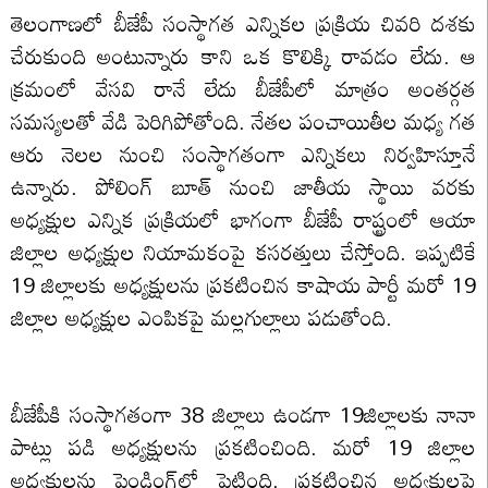
తెలంగాణలో బీజేపీ సంస్థాగత ఎన్నికల ప్రక్రియ చివరి దశకు
చేరుకుంది అంటున్నారు కాని ఒక కొలిక్కి రావడం లేదు. ఆ
క్రమంలో వేసవి రానే లేదు బీజేపీలో మాత్రం అంతర్గత
సమస్యలతో వేడి పెరిగిపోతోంది. నేతల పంచాయితీల మధ్య గత
ఆరు నెలల నుంచి సంస్థాగతంగా ఎన్నికలు నిర్వహిస్తూనే
ఉన్నారు. పోలింగ్‌ బూత్‌ నుంచి జాతీయ స్థాయి వరకు
అధ్యక్షుల ఎన్నిక ప్రక్రియలో భాగంగా బీజేపీ రాష్ట్రంలో ఆయా
జిల్లాల అధ్యక్షుల నియామకంపై కసరత్తులు చేస్తోంది. ఇప్పటికే
19 జిల్లాలకు అధ్యక్షులను ప్రకటించిన కాషాయ పార్టీ మరో 19
జిల్లాల అధ్యక్షుల ఎంపికపై మల్లగుల్లాలు పడుతోంది.
బీజేపీకి సంస్థాగతంగా 38 జిల్లాలు ఉండగా 19జిల్లాలకు నానా
పాట్లు పడి అధ్యక్షులను ప్రకటించింది. మరో 19 జిల్లాల
అధ్యక్షులను పెండింగ్‌లో పెట్టింది. ప్రకటించిన అధ్యక్షులపై