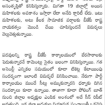
అసంతృప్తితో కనిపిస్తున్నారు. మిగతా 19 జిల్లాల్లో అయిన
మహిళలకు అవకాశం ఇస్తారా లేదా అనేది క్లారిటీ లేదు. ఇటు
మహిళలకు, అటు కీలక సామాజిక వర్గాలకు బీజేపీ రాష్ట్ర
నాయకత్వం మొండి చేయి చూపిస్తుందనే విమర్శలు
వెల్లువెత్తుతున్నాయి.
పదవులన్ని రాష్ట్ర బీజేపీ కార్యాలయంలో బేరసారాలకు
పెడుతున్నారనే కామెంట్లు సైతం బలంగా వినిపిస్తున్నాయి. గత
అసెంబ్లీ ఎన్నికల సమయంలో కూడా టికెట్ల కేటాయింపు
సందర్భంగా ఇలాంటి విమర్శలే వినిపించాయి. నేరుగా పార్టీ
కార్యాలయం ముందే సీట్లు అమ్ముకున్నారని ధర్నాకు దిగిన
సందర్భాలు కూడా ఉన్నాయి. తాజాగా కూడా పోలింగ్ బూత్
నుంచి జిల్లాల అధ్యక్షుల ఎంపిక అంశంలో అదే సీన్ రిపీట్
అవుతుంది. ఇక జిల్లా అధ్యక్షుల నియామక పంచాయితీ ఒకవైపు