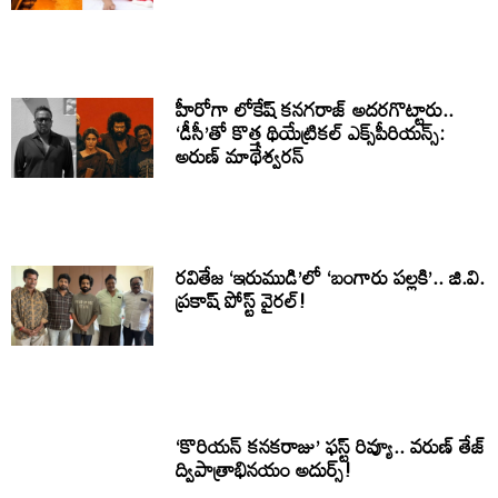
హీరోగా లోకేష్ కనగరాజ్ అదరగొట్టారు..
‘డీసీ’తో కొత్త థియేట్రికల్ ఎక్స్‌పీరియన్స్:
అరుణ్ మాథేశ్వరన్
రవితేజ ‘ఇరుముడి’లో ‘బంగారు పల్లకి’.. జి.వి.
ప్రకాష్ పోస్ట్ వైరల్!
‘కొరియన్ కనకరాజు’ ఫస్ట్ రివ్యూ.. వరుణ్ తేజ్
ద్విపాత్రాభినయం అదుర్స్!