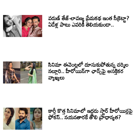
వరుణ్ తేజ్-లావణ్య ప్రేమకథ ఇంత సీక్రెట్టా?
ఏడేళ్ల పాటు ఎవరికీ తెలియకుండా..
సినిమా ఈవెంట్లలో దూసుకుపోతున్న చర్మిల
నల్లూరి.. హీరోయిన్‌గా ఛాన్స్‌పై ఆసక్తికర
వ్యాఖ్యలు
కార్తీ కొత్త సినిమాలో ఇద్దరు స్టార్ హీరోయిన్లపై
ఫోకస్.. నయనతారకే తొలి ప్రాధాన్యత?