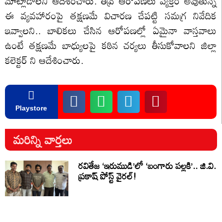
మాట్లాడాలని ఆదేశించారు. తీవ్ర ఆరోపణలు వ్యక్తం అవుతున్న
ఈ వ్యవహారంపై తక్షణమే విచారణ చేపట్టి సమగ్ర నివేదిక
ఇవ్వాలని.. బాలికలు చేసిన ఆరోపణల్లో ఏమైనా వాస్తవాలు
ఉంటే తక్షణమే బాధ్యులపై కఠిన చర్యలు తీసుకోవాలని జిల్లా
కలెక్టర్ ని ఆదేశించారు.
Playstore
మరిన్ని వార్తలు
రవితేజ ‘ఇరుముడి’లో ‘బంగారు పల్లకి’.. జి.వి.
ప్రకాష్ పోస్ట్ వైరల్!