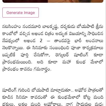
Generate Image
నటసింహం నందమూరి బాలకృష్ణ, దర్శకుడు బోయపాటి శ్రీను
కాంబోలో వచ్చిన అఖండ చిత్రం అద్భుత విజయాన్ని సాధించిన
నేపథ్యంలో అఖండ 2 – తాండవపై భారీ అంచనాలు
నెలకొన్నాయి. ఈ సినిమాకు సంబంధించి పూజా కార్యక్రమాలు
ఇప్పటికే పూర్తి చేసుకోగా, రెగ్యులర్ షూటింగ్ కూడా
ప్రారంభమయింది. అది కూడా మహా కుంభ మేళాలో
ప్రారంభం కావడం గమనార్హం.
షూటింగ్ గురించి బోయపాటి మాట్లాడుతూ.. అఘోర పాత్రలతో
కూడిన సినిమా కావడంతో ఈ కుంభమేళాలో కోట్ల మంది
భక్తులు, లక్షల మంది అఘోరాలు, నాగ సాధువుల మధ్య