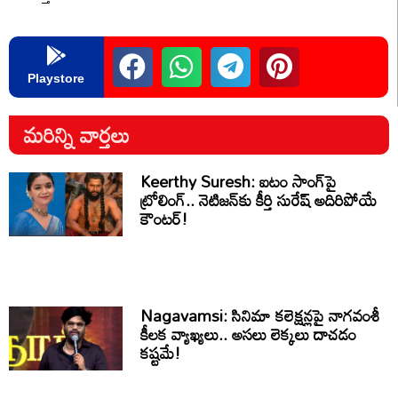
Playstore
మరిన్ని వార్తలు
Keerthy Suresh: ఐటం సాంగ్‌పై
ట్రోలింగ్.. నెటిజన్‌కు కీర్తి సురేష్ అదిరిపోయే
కౌంటర్!
Nagavamsi: సినిమా కలెక్షన్లపై నాగవంశీ
కీలక వ్యాఖ్యలు.. అసలు లెక్కలు దాచడం
కష్టమే!