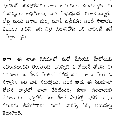
షూటింగ్ జరుపుకోవడం చాలా ఆనందంగా ఉందన్నారు. ఈ
సందర్భంగా అఘోరాలు, నాగ సాధువులను కలిశామన్నారు.
కోట్ల మంది జనాల మధ్య మూవీ చిత్రీకరణ అంటే సాధారణ
విషయం కాదని, ఇది చిత్ర యూనిట్‌కు ఒక ఛాలెంజ్ అనే
చెప్పాలన్నారు.
కాగా, ఈ తాజా సినిమాలో మరో సీనియర్ హీరోయిన్
నటించనుందని తెలుస్తోంది. ఒకప్పటి హీరోయిన్ శోభన ఈ
సినిమాలో ఓ కీలక పాత్రలో నటిస్తుందని.. ఆమె పాత్ర ఓ
సన్యాసిని అని టాక్ నడుస్తోంది. అంతే కాదు ఈ సినిమాలో
శోభన పాత్రలో చాలా వేరియేషన్స్ కూడా ఉంటాయని
సమాచారం. ఇప్పటికే పలు కీలక పాత్రల్లో ఇతర భాషల
నటులను తీసుకోవాలని మూవీ మేకర్స్ ఫిక్స్ అయినట్లు
తెలుస్తోంది.