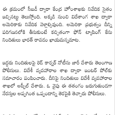
ఈ క్రమంలో సీఐడీ ద్వారా కేంద్ర హోంశాఖకు నివేదిక సైతం
ఇచ్చినట్టు తెలుస్తోంది. అక్కడి నుంచి విదేశాంగ శాఖ ద్వారా
అమెరికాకు నివేదిక వెళ్లాల్సివుంది. అమెరికా ప్రభుత్వం దీన్ని
పరిగణనలోకి తీసుకుంటే కచ్చితంగా ఫోన్ ట్యాపింగ్ కేసు
నిందితులు భారత్ రావడం ఖాయమన్నమాట.
ఇద్దరు నిందితులపై రెడ్ కార్నర్ నోటీసు జారీ చేశారు తెలంగాణ
పోలీసులు. విదేశీ వ్యవహారాల శాఖ ద్వారా ఇంటర్ పోల్‌కు
సమాచారం పంపించారు. దీనిపై నిందితులు విదేశీ వ్యవహారాల
శాఖలో అప్పీల్ చేశారు. ఓ వైపు ఈ తతంగం జరుగుతుండగా
నేరస్తుల అప్పగింత ఒప్పందాన్ని తెరపైకి తెచ్చారు పోలీసులు.