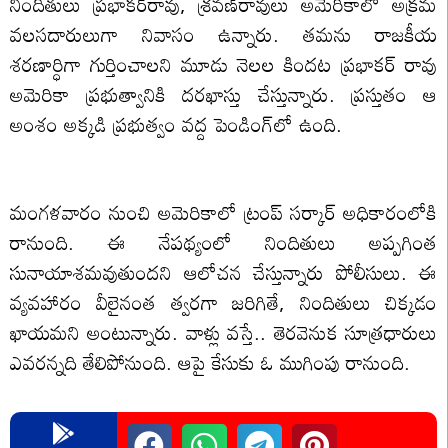
నిందితులు ప్రభాకర్‌రావు, శ్రవణ్‌రావు‌లు అమెరికాలో అక్రమ
వలసదారులుగా నివాసం ఉన్నారు. తమను రాజకీయ
శరణార్ధిగా గుర్తించాలని మూడు నెలల కిందట ప్రభాకర్ రావు
అమెరికా ప్రభుత్వానికి దరఖాస్తు చేస్తున్నారు. ప్రస్తుతం ఆ
అంశం అక్కడి ప్రభుత్వం వద్ద పెండింగ్‌లో ఉంది.
మంగళవారం నుంచి అమెరికాలో ట్రంప్ సర్కార్ అధికారంలోకి
రానుంది. ఈ నేపథ్యంలో నిందితులు అప్పగింత
సునాయాశమవుతుందని ఆలోచన చేస్తున్నారు పోలీసులు. ఈ
వ్యవహారం వీలైనంత త్వరగా జరిగితే, నిందితులు చిక్కడం
ఖాయమని అంటున్నారు. వాళ్లు వస్తే.. తెరవెనుక సూత్రధారులు
ఎవరన్నది తేలిపోనుంది. ఆపై కేసుకు ఓ ముగింపు రానుంది.