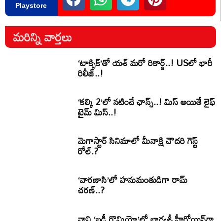
Playstore
మరిన్ని వార్తలు
‘టాక్సిక్’తో యశ్ మరో రికార్డ్..! USలో భారీ
రిలీజ్..!
‘కల్కి 2’లో నటించే ఛాన్స్..! మిస్ అయితే లైఫ్
టైమ్ మిస్..!
మెగాస్టార్ సినిమాలో మీనాక్షి చౌదరి గెస్ట్
రోల్.?
‘వారణాసి’లో హనుమంతుడిగా రామ్
చరణ్..?
నాని ‘బ్లడీ రొమియో’లో భాగ్యశ్రీ హీరోయిన్‌గా