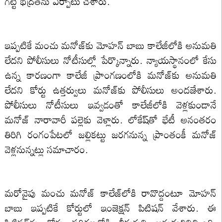
గట్టి భద్రతను ఏర్పాటు చేశారు.
ఇప్పటికే మంచు మనోజ్‌కు మోహన్ బాబు కాలేజీలోకి అనుమతి
లేదని పోలీసులు నోటీసుల్లో పేర్కొన్నారు. న్యాయస్థానంలో కేసు
ఉన్న కారణంగా కాలేజీ ప్రాంగణంలోకి మనోజ్‌కు అనుమతి
లేదని కోర్టు ఉత్తర్వులు మనోజ్‌కు పోలీసులు అందజేశారు.
పోలీసులు నోటీసులు ఇవ్వడంతో కాలేజీలోకి వెళ్లకుండానే
మనోజ్ నారావారీ పల్లెకు వెళ్లారు. లోకేష్‌తో భేటీ అనంతరం
తిరిగి రంగంపేటలో జల్లికట్టు జరగనున్న ప్రాంతంకీ మనోజ్
వెళ్లనున్నట్లు సమాచారం.
మరోవైపు మంచు మనోజ్ కాలేజ్‌లోకి రావొద్దంటూ మోహన్‌
బాబు ఇప్పటికే కోర్టులో ఇంజెక్షన్ పిటిషన్‌ వేశారు. ఈ