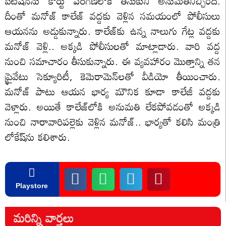
పిటిషన్‌ను కోర్టు పరిగణలోకి తీసుకుని అనుమతినిచ్చింది.
దీంతో మనోజ్ కాలేజ్‌ వద్దకు వెళ్లిన సమయంలో పోలీసులు
ఆయనను అడ్డుకున్నారు. కాలేజ్‌కు ఉన్న నాలుగు గేట్ల వద్దకు
మనోజ్ వెళ్లి.. అక్కడి పోలీసులతో మాట్లాడారు. వారి వద్ద
నుంచి సమాచారం తీసుకున్నారు. ఈ వ్యవహారం మొత్తాన్ని తన
ప్రైవేటు సెక్యూరిటీ, కెమెరామెన్‌లతో వీడియో తీయించారు.
మనోజ్‌ పాటు ఆయన భార్య మౌనిక కూడా కాలేజీ వద్దకు
వెళ్లారు. అయితే కాలేజ్‌లోకి అనుమతి లేకపోవడంతో అక్కడి
నుంచి నారావారిపల్లెకు వెళ్లిన మనోజ్.. భార్యతో కలిసి మంత్రి
లోకేష్‌ను కలిశారు.
Playstore
మరిన్ని వార్తలు