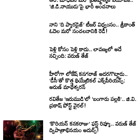
‘జి.డి.నాయుడు’పై భారీ అంచనాలు
నాని ‘ది ప్యారడైజ్’ టీజర్ విధ్వంసం.. శ్రీకాంత్
ఓదెల మరో సంచలనానికి రెడీ!
పెళ్లి కోసం పెళ్లి కాదు.. లావణ్యలో అదే
నచ్చింది: వరుణ్ తేజ్
హీరోగా లోకేష్ కనగరాజ్ అదరగొట్టారు..
‘డీసీ’తో కొత్త థియేట్రికల్ ఎక్స్‌పీరియన్స్:
అరుణ్ మాథేశ్వరన్
రవితేజ ‘ఇరుముడి’లో ‘బంగారు పల్లకి’.. జి.వి.
ప్రకాష్ పోస్ట్ వైరల్!
‘కొరియన్ కనకరాజు’ ఫస్ట్ రివ్యూ.. వరుణ్ తేజ్
ద్విపాత్రాభినయం అదుర్స్!