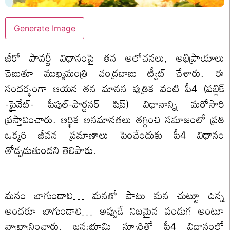
Generate Image
జీరో పావర్టీ విధానంపై తన ఆలోచనలు, అభిప్రాయాలు
చెబుతూ ముఖ్యమంత్రి చంద్రబాబు ట్వీట్ చేశారు. ఈ
సందర్భంగా ఆయన తన మానస పుత్రిక వంటి పీ4 (పబ్లిక్
-ప్రైవేట్- పీపుల్-పార్టనర్ షిప్) విధానాన్ని మరోసారి
ప్రస్తావించారు. ఆర్థిక అసమానతలు తగ్గించి సమాజంలో ప్రతి
ఒక్కరి జీవన ప్రమాణాలు పెంచేందుకు పీ4 విధానం
తోడ్పడుతుందని తెలిపారు.
మనం బాగుండాలి… మనతో పాటు మన చుట్టూ ఉన్న
అందరూ బాగుండాలి… అప్పుడే నిజమైన పండుగ అంటూ
వ్యాఖ్యానించారు. జన్మభూమి స్ఫూర్తితో పీ4 విధానంలో