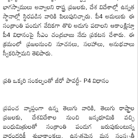
భాగస్వాములు అవ్వాలని రాష్ట్ర ప్రజలకు, దేశ విదేశాల్లో ఉన్నత
స్థానాల్లో స్థిరపడిన వారికి పిలుపునిచ్చారు. పీ4 అమలుకు ఈ
సంక్రాంతి పండుగ వేదికగా తొలి అడుగు పడాలని ఆకాంక్షిస్తూ
పీ4 విధానంపై సీఎం చంద్రబాబు నేడు ప్రకటన చేశారు. ఈ
క్రమంలో ప్రజలనుంచి సూచనలు, సలహాలు, అనుభవాలు
స్వీకరిస్తామని తెలిపారు.
ప్రతి ఒక్కరి సంకల్పంతో జీరో పావర్టీ- P4 విధానం
ప్రపంచ వ్యాప్తంగా ఉన్న తెలుగు వారికి, తెలుగు రాష్ట్రాల
ప్రజలకు, దేశవిదేశాల నుంచి జన్మభూమికి వచ్చి
బంధుమిత్రులతో సంక్రాంతి పండుగ జరుపుకుంటున్న
వారందరికీ శుభాకాంక్షలు. ఉన్నతమైన మన సంస్కృతీ