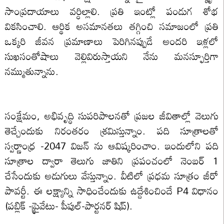
సాంప్రదాయాలు వర్ధిల్లాలి. ప్రతి ఇంట్లో పండుగ శోభ
వికసించాలి. ఆర్థిక అసమానతలు తగ్గించి సమాజంలో ప్రతి
ఒక్కరి జీవన ప్రమాణాలు పెరిగినప్పుడే అందరి ఇళ్లలో
సుఖసంతోషాలు వెల్లివిరుస్తాయని నేను మనస్ఫూర్తిగా
నమ్ముతున్నాను.
సంక్షేమం, అభివృద్ధి సుపరిపాలనతో ప్రజల జీవితాల్లో వెలుగు
తెచ్చేందుకు నిరంతరం శ్రమిస్తున్నాం. పది సూత్రాలతో
స్వర్ణాంధ్ర -2047 విజన్ ను ఆవిష్కరించాం. ఇందులోని పది
సూత్రాల ద్వారా తెలుగు జాతిని ప్రపంచంలో నెంబర్ 1
చేసేందుకు అడుగులు వేస్తున్నాం. వీటిలో ప్రధమ సూత్రం జీరో
పావర్టీ. ఈ లక్ష్యాన్ని సాధించేందుకు ఉద్దేశించిందే P4 విధానం
(పబ్లిక్ -ప్రైవేటు- పీపుల్-పార్టనర్ షిప్).