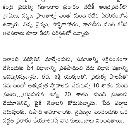
కేంద్ర ప్రభుత్వ గణాంకాల ప్రకారం నేటికీ ఆంధ్రప్రదేశ్‌లో
గ్రామీణ, పట్టణ ప్రాంతాల్లో ఎంతో మంది కటిక పేదరికంలోనే
ఉన్నారు. విద్య, వైద్యం, పౌష్టికాహారం, తాగునీరు వంటి కనీస
అవసరాలు కూడా తీరని పరిస్థితిలో ఉన్నారు.
ఇలాంటి పరిస్థితిని మార్చేందుకు, సమాజాన్ని శక్తివంతంగా
చేసేందుకు పీ4 విధానాన్ని ప్రతిపాదించి నేడు విధాన పత్రాన్ని
ఆవిష్కరిస్తున్నాను. తమ శక్తి యుక్తులతో, ప్రభుత్వ పాలసీతో
సమాజంలో అత్యున్నత స్థానాలకు చేరుకున్న 10 శాతం మంది
ప్రజలు…అట్టడుగున ఉన్న 20 శాతం మంది ప్రజలకు
చేయూతనిచ్చి పైకి తేవాలని కోరుతున్నాను. పేద వర్గాల
చదువులకు, ఉపాధి అవకాశాలకు, నైపుణ్యం పెంచేందుకు ఒక
పద్ధతి ప్రకారం చేయూతనిస్తే వారి కుటుంబాలు నిలబడతాయి.