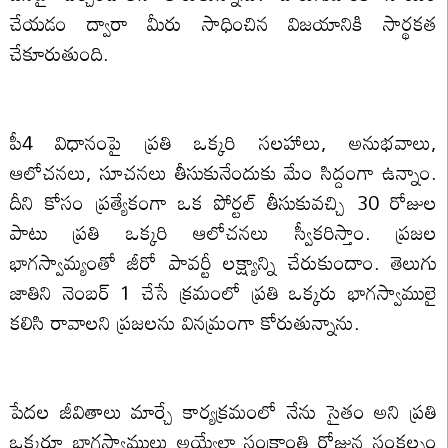
చేయడం ద్వారా మీరు సాధించిన విజయానికి సార్థకత
చేకూరుతుంది.
పీ4 విధానంపై ప్రతి ఒక్కరి సలహాలు, అనుభవాలు,
ఆలోచనలు, సూచనలు తీసుకునేందుకు మేం సిద్దంగా ఉన్నాం.
దీని కోసం ప్రత్యేకంగా ఒక పోర్టల్ తీసుకువచ్చి 30 రోజుల
పాటు ప్రతి ఒక్కరి ఆలోచనలు స్వీకరిస్తాం. ప్రజల
భాగస్వామ్యంతో జీరో పావర్టీ లక్ష్యాన్ని చేరుకుందాం. తెలుగు
జాతిని నెంబర్ 1 చేసే క్రమంలో ప్రతి ఒక్కరు భాగస్వాములై
కలిసి రావాలని ప్రజలను వినమ్రంగా కోరుతున్నాను.
పేదల జీవితాలు మార్చే కార్యక్రమంలో నేను సైతం అని ప్రతి
ఒక్కరూ భాగస్వాములు అయ్యేలా సంక్రాంతి రోజున సంకల్పం