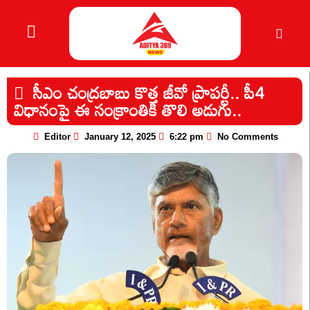
సీఎం చంద్రబాబు కొత్త జీవో ప్రాపర్టీ.. పీ4
విధానంపై ఈ సంక్రాంతికి తొలి అడుగు..
Editor
January 12, 2025
6:22 pm
No Comments