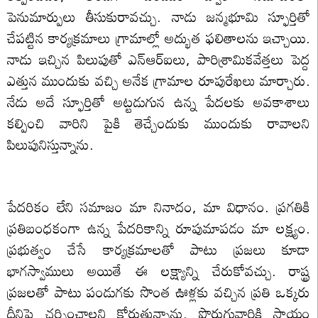
పెనుమార్పులు తీసుకురావచ్చు. నాడు జన్మభూమి స్ఫూర్తితో
చేపట్టిన కార్యక్రమాలు గ్రామాల్లో అద్భుత ఫలితాలను ఇచ్చాయి.
నాడు ఇచ్చిన పిలుపుతో ఎన్ఆర్ఐలు, పారిశ్రామికవేత్తలు పెద్ద
ఎత్తున ముందుకు వచ్చి అనేక గ్రామాల రూపురేఖలు మార్చారు.
నేడు అదే స్ఫూర్తితో అట్టడుగున ఉన్న పేదలకు అవకాశాలు
కల్పించి వారిని పైకి తెచ్చేందుకు ముందుకు రావాలని
పిలుపునిస్తున్నాను.
పేదరికం లేని సమాజం మా నినాదం, మా విధానం. ప్రగతికి
ప్రతిబంధకంగా ఉన్న పేదరికాన్ని రూపుమాపడం మా లక్ష్యం.
ప్రభుత్వం చేసే కార్యక్రమాలతో పాటు ప్రజలు కూడా
భాగస్వాములు అయితే ఈ లక్ష్యాన్ని చేరుకోవచ్చు. రాష్ట్ర
ప్రజలతో పాటు పండుగకు సొంత ఊళ్లకు వచ్చిన ప్రతి ఒక్కరు
దీనిపై చర్చించాలని కోరుతున్నాను. పొరుగువారికి సాయం