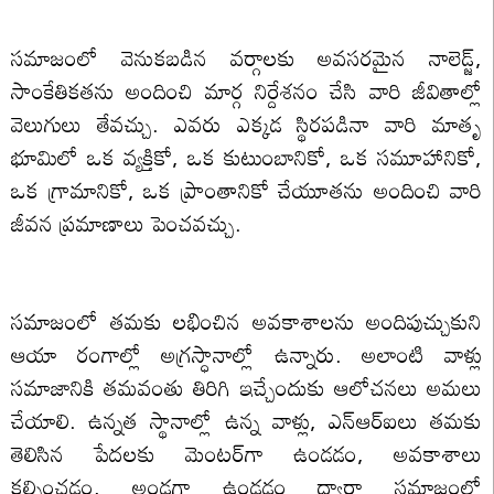
సమాజంలో వెనుకబడిన వర్గాలకు అవసరమైన నాలెడ్జ్,
సాంకేతికతను అందించి మార్గ నిర్దేశనం చేసి వారి జీవితాల్లో
వెలుగులు తేవచ్చు. ఎవరు ఎక్కడ స్థిరపడినా వారి మాతృ
భూమిలో ఒక వ్యక్తికో, ఒక కుటుంబానికో, ఒక సమూహానికో,
ఒక గ్రామానికో, ఒక ప్రాంతానికో చేయూతను అందించి వారి
జీవన ప్రమాణాలు పెంచవచ్చు.
సమాజంలో తమకు లభించిన అవకాశాలను అందిపుచ్చుకుని
ఆయా రంగాల్లో అగ్రస్ధానాల్లో ఉన్నారు. అలాంటి వాళ్లు
సమాజానికి తమవంతు తిరిగి ఇచ్చేందుకు ఆలోచనలు అమలు
చేయాలి. ఉన్నత స్థానాల్లో ఉన్న వాళ్లు, ఎన్ఆర్ఐలు తమకు
తెలిసిన పేదలకు మెంటర్‌గా ఉండడం, అవకాశాలు
కల్పించడం, అండగా ఉండడం ద్వారా సమాజంలో