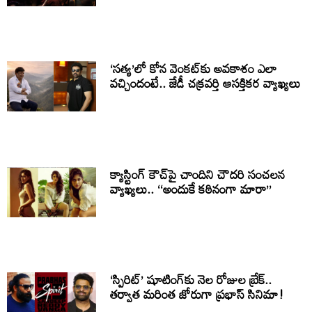
‘సత్య’లో కోన వెంకట్‌కు అవకాశం ఎలా
వచ్చిందంటే.. జేడీ చక్రవర్తి ఆసక్తికర వ్యాఖ్యలు
క్యాస్టింగ్ కౌచ్‌పై చాందిని చౌదరి సంచలన
వ్యాఖ్యలు.. ‘‘అందుకే కఠినంగా మారా’’
‘స్పిరిట్’ షూటింగ్‌కు నెల రోజుల బ్రేక్..
తర్వాత మరింత జోరుగా ప్రభాస్ సినిమా!