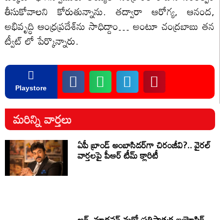
తీసుకోవాలని కోరుతున్నాను. తద్వారా ఆరోగ్య, ఆనంద,
అభివృద్ధి ఆంధ్రప్రదేశ్‌ను సాధిద్దాం… అంటూ చంద్రబాబు తన
ట్వీట్ లో పేర్కొన్నారు.
Playstore
మరిన్ని వార్తలు
ఏపీ బ్రాండ్ అంబాసిడర్‌గా చిరంజీవి?.. వైరల్
వార్తలపై పీఆర్ టీమ్ క్లారిటీ
ఆర్. మాధవన్ మరో ప్రతిష్టాత్మక బయోపిక్..