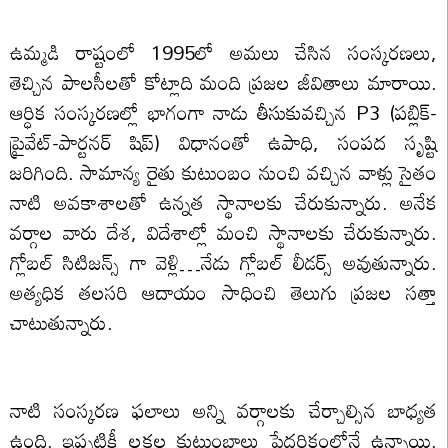
ఉమ్మడి రాష్టంలో 1995లో అమలు చేసిన సంస్కరణలు,
తెచ్చిన పాలసీలతో కోట్లాది మంది ప్రజల జీవితాలు మారాయి.
ఆర్ధిక సంస్కరణల్లో భాగంగా నాడు తీసుకువచ్చిన P3 (పబ్లిక్-
ప్రైవేట్-పార్టనర్ షిప్) విధానంతో ఉపాధి, సంపద సృష్టి
జరిగింది. సామాన్య రైతు కుటుంబం నుంచి వచ్చిన వాళ్లు సైతం
నాటి అవకాశాలతో ఉన్నత స్థానాలకు చేరుకున్నారు. అనేక
వర్గాల వారు దేశ, విదేశాల్లో మంచి స్థానాలకు చేరుకున్నారు.
గ్లోబల్ సిటిజన్స్ గా వెళ్లి…నేడు గ్లోబల్ లీడర్స్ అవుతున్నారు.
అత్యధిక తలసరి ఆదాయం సాధించి తెలుగు ప్రజల సత్తా
చాటుతున్నారు.
నాటి సంస్కరణ ఫలాలు అన్ని వర్గాలకు చేర్చాల్సిన బాధ్యత
ఉంది. ఇప్పటికీ లక్షల కుటుంబాలు పేదరికంలోనే ఉన్నాయి.