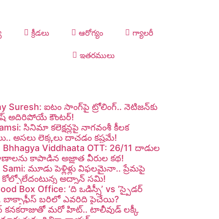
య
క్రీడలు
ఆరోగ్యం
గ్యాలరీ
ఇతరములు
 Suresh: ఐటం సాంగ్‌పై ట్రోలింగ్.. నెటిజన్‌కు
ురేష్ అదిరిపోయే కౌంటర్!
si: సినిమా కలెక్షన్లపై నాగవంశీ కీలక
లు.. అసలు లెక్కలు దాచడం కష్టమే!
 Bhhagya Viddhaata OTT: 26/11 దాడుల
్రాణాలను కాపాడిన అజ్ఞాత వీరుల కథ!
ami: మూడు పెళ్లిళ్లు విఫలమైనా.. ప్రేమపై
కోల్పోలేదంటున్న అద్నాన్ సమి!
od Box Office: ‘ది ఒడిస్సీ’ vs ‘స్పైడర్
.. బాక్సాఫీస్ బరిలో ఎవరిది పైచేయి?
 కనకరాజుతో మరో హిట్.. టాలీవుడ్ లక్కీ