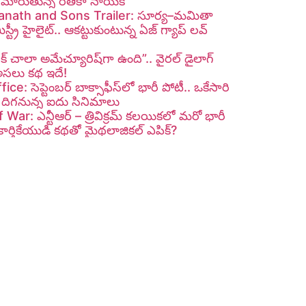
గా మారుతున్న రితికా నాయక్
nath and Sons Trailer: సూర్య–మమితా
ిస్ట్రీ హైలైట్.. ఆకట్టుకుంటున్న ఏజ్ గ్యాప్ లవ్
రోక్ చాలా అమేచ్యూరిష్‌గా ఉంది”.. వైరల్ డైలాగ్
అసలు కథ ఇదే!
ce: సెప్టెంబర్ బాక్సాఫీస్‌లో భారీ పోటీ.. ఒకేసారి
 దిగనున్న ఐదు సినిమాలు
War: ఎన్టీఆర్ – త్రివిక్రమ్ కలయికలో మరో భారీ
. కార్తికేయుడి కథతో మైథలాజికల్ ఎపిక్?