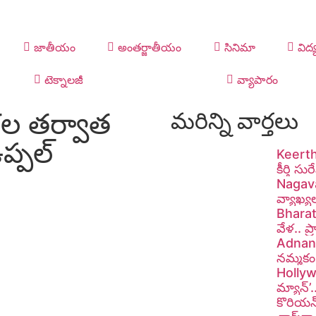
జాతీయం
అంతర్జాతీయం
సినిమా
విద్
టెక్నాలజీ
వ్యాపారం
ల తర్వాత
మరిన్ని వార్తలు
ప్పల్
Keerthy
కీర్తి స
Nagavam
వ్యాఖ్య
Bharat
వేళ.. ప
Adnan S
నమ్మకం 
Hollywo
మ్యాన్’
కొరియన్