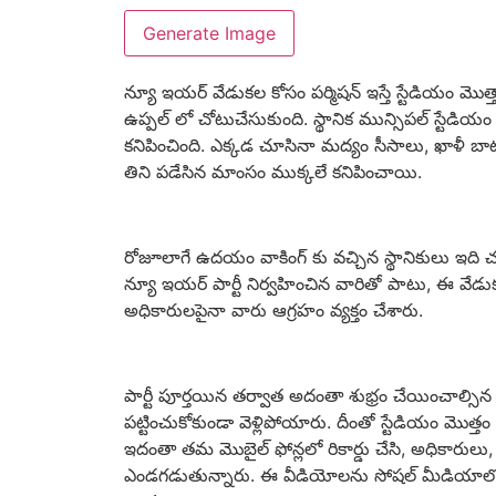
Generate Image
న్యూ ఇయర్ వేడుకల కోసం పర్మిషన్ ఇస్తే స్టేడియం మొత
ఉప్పల్ లో చోటుచేసుకుంది. స్థానిక మున్సిపల్ స్టేడ
కనిపించింది. ఎక్కడ చూసినా మద్యం సీసాలు, ఖాళీ బాటి
తిని పడేసిన మాంసం ముక్కలే కనిపించాయి.
రోజూలాగే ఉదయం వాకింగ్ కు వచ్చిన స్థానికులు ఇది 
న్యూ ఇయర్ పార్టీ నిర్వహించిన వారితో పాటు, ఈ వే
అధికారులపైనా వారు ఆగ్రహం వ్యక్తం చేశారు.
పార్టీ పూర్తయిన తర్వాత అదంతా శుభ్రం చేయించాల్సి
పట్టించుకోకుండా వెళ్లిపోయారు. దీంతో స్టేడియం మొత్
ఇదంతా తమ మొబైల్ ఫోన్లలో రికార్డు చేసి, అధికారులు, 
ఎండగడుతున్నారు. ఈ వీడియోలను సోషల్ మీడియాలో పో