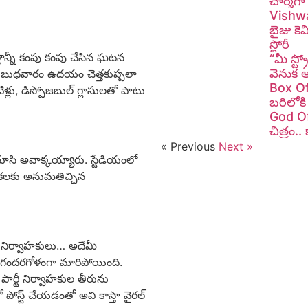
చార్మ్‌
Vishwa
బైజు కెమ
స్టోరీ
్తాన్నీ కంపు కంపు చేసిన ఘటన
“మీ స్ట్
వెనుక 
ియం బుధవారం ఉదయం చెత్తకుప్పలా
Box Offi
ళ్లు, డిస్పోజబుల్ గ్లాసులతో పాటు
బరిలోకి
God Of 
చిత్రం.
« Previous
Next »
చూసి అవాక్కయ్యారు. స్టేడియంలో
డుకలకు అనుమతిచ్చిన
న నిర్వాహకులు… అదేమీ
తం గందరగోళంగా మారిపోయింది.
పార్టీ నిర్వాహకుల తీరును
స్ట్ చేయడంతో అవి కాస్తా వైరల్