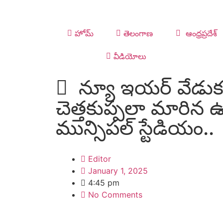
హోమ్
తెలంగాణ
ఆంధ్రప్రదేశ్
వీడియోలు
న్యూ ఇయర్ వేడుక
చెత్తకుప్పలా మారిన ఉ
మున్సిపల్ స్టేడియం..
Editor
January 1, 2025
4:45 pm
No Comments