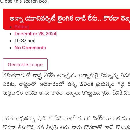
Close this search box.
అన్నా యూనివర్సిటీ లైంగిక దాడి కేసు.. కొరడా దె
Editor
December 28, 2024
10:37 am
No Comments
Generate Image
తమిళనాడులో రాష్ట్ర బిజేపీ అధ్యక్షుడు అన్నామలై విన్నూత్న ని
వరకు, రాష్ట్రంలో అధికారంలో ఉన్న డిఎంకె ప్రభుత్వం గద్
శుక్రవారం తనను తాను కొరడా దెబ్బలు కొట్టుకున్నారు. దీనికి
వైరల్ అవుతున్న షాకింగ్ వీడియోలో తమిళ బిజేపీ నాయకుడు అన
కొరడా తీసుకొని తన వీపుపై ఆరు సార్లు కొరడాతో తానే కొట్ట