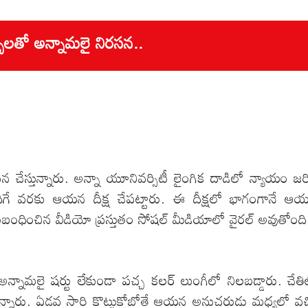
బ్బలతో అన్నామలై నిరసన..
రసన చేస్తున్నారు. అన్నా యూనివర్సిటీ లైంగిక దాడిలో న్యాయం జరి
దె దిగే వరకు ఆయన దీక్ష చేపట్టారు. ఈ దీక్షలో భాగంగానే ఆ
 సంబంధించిన వీడియో ప్రస్తుతం సోషల్ మీడియాలో వైరల్ అవుతోంది
్నామలై షర్టు లేకుండా పచ్చ కలర్ లుంగీలో నిలబడ్డారు. చేతి
ుకన్నారు. ఏడవ సారి కొట్టుకోబోతే ఆయన అనుచరుడు మధ్యలో వచ్