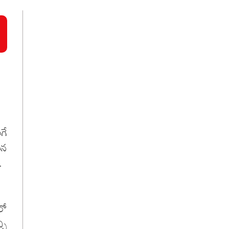
గే
యన
.
లో
చి