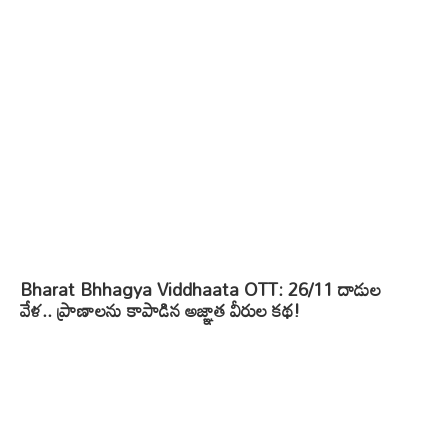
Bharat Bhhagya Viddhaata OTT: 26/11 దాడుల
వేళ.. ప్రాణాలను కాపాడిన అజ్ఞాత వీరుల కథ!