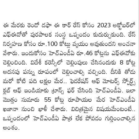
ఈ మేరకు రెండో దఫా ఈ కార్‌ రేస్‌ కోసం 2023 అక్టోబర్‌లో
ఎఫ్‌ఈవోతో పురపాలక సంస్థ ఒప్పందం కుదుర్చుకుంది. రేస్‌
నిర్వహణ కోసం రూ.100 కోట్లు వ్యయం అవుతుందని అంచనా
వేశారు. ఇందుకోసం హెచ్‌ఎండీఏ రూ.46 కోట్లను ఎఫ్‌ఈవోకు
చెల్లించింది. విదేశీ కరెన్సీలో చెల్లింపులు చేసినందుకు 8 కోట్ల
అదనపు పన్ను రూపంలో చెల్లించాల్సి వచ్చింది. దీనికి తోడు
మరో కోటి పది లక్షల మేర.. ఫెడరేషన్ ఆఫ్ మోటర్స్ స్పోర్ట్స్
క్లబ్ ఆఫ్ ఇండియాకు ట్రాన్స్ ఫర్ చేసింది హెచ్ఎండీఏ. ఇలా
మొత్తం సుమారు 55 కోట్ల రూపాయల మేర హెచ్ఎండీఏ
ఖజానా నుంచి ఖాళీ చేశారు. విచిత్రమైన విషయమేంటంటే..
ఒప్పందంలో హెచ్ఎండీఏ పాత్ర లేక పోవడం గుర్తింంచాల్సిన
అంశం.