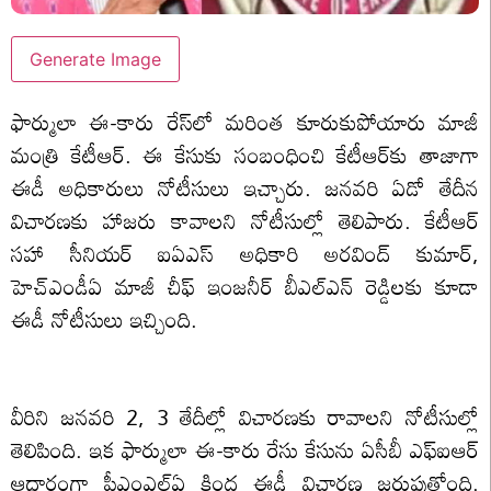
Generate Image
ఫార్ములా ఈ-కారు రేస్‌లో మరింత కూరుకుపోయారు మాజీ
మంత్రి కేటీఆర్. ఈ కేసుకు సంబంధించి కేటీఆర్‌కు తాజాగా
ఈడీ అధికారులు నోటీసులు ఇచ్చారు. జనవరి ఏడో తేదీన
విచారణకు హాజరు కావాలని నోటీసుల్లో తెలిపారు. కేటీఆర్‌
సహా సీనియర్ ఐఏఎస్ అధికారి అరవింద్ కుమార్,
హెచ్‌ఎండీఏ మాజీ చీఫ్ ఇంజనీర్ బీఎల్‌ఎన్ రెడ్డిలకు కూడా
ఈడీ నోటీసులు ఇచ్చింది.
వీరిని జనవరి 2, 3 తేదీల్లో విచారణకు రావాలని నోటీసుల్లో
తెలిపింది. ఇక ఫార్ములా ఈ-కారు రేసు కేసును ఏసీబీ ఎఫ్‌ఐఆర్‌
ఆధారంగా పీఎంఎల్‌ఏ కింద ఈడీ విచారణ జరుపుతోంది.