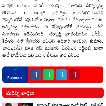
మౌఖిక ఆదేశాల మేరకే చెల్లింపులు చేశామని పేర్కొన్నట్టు
తెలిసింది. ఆ తర్వాత ప్రభుత్వం అనుమతినిస్తుందని
చెప్పడంతోనే ఎఫ్‌ఈవోకు నిధులు విడుదల చేసినట్టుగా వివరణ
ఇచ్చినట్టు సమాచారం. ఈ నేపథ్యంలోనే ప్రభుత్వం ఏసీబీ
విచారణకు ఆదేశించింది. దర్యాప్తు ప్రారంభించిన ఏసీబీ..
కేటీఆర్‌ సహా సీనియర్ ఐఏఎస్ అధికారి అరవింద్ కుమార్,
హెచ్‌ఎండీఏ మాజీ చీఫ్ ఇంజనీర్ బీఎల్‌ఎన్ రెడ్డిలకు కూడా
ఈడీ నోటీసులు ఇచ్చింది నోటీసులు జారీ చేసింది.
Playstore
మరిన్ని వార్తలు
కొరియన్ కనకరాజుతో మరో హిట్.. టాలీవుడ్