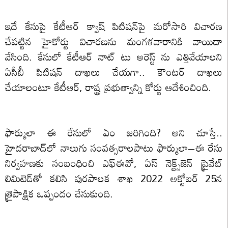
ఇదే కేసుపై కేటీఆర్ క్వాష్ పిటిషన్‌పై మరోసారి విచారణ
చేపట్టిన హైకోర్టు విచారణను మంగళవారానికి వాయిదా
వేసింది. కేసులో కేటీఆర్ నాట్ టు అరెస్ట్ ను ఎత్తివేయాలని
ఏసీబీ పిటిషన్ దాఖలు చేయగా.. కౌంటర్ దాఖలు
చేయాలంటూ కేటీఆర్, రాష్ట్ర ప్రభుత్వాన్ని కోర్టు ఆదేశించింది.
ఫార్ములా ఈ రేసులో ఏం జరిగింది? అని చూస్తే..
హైదరాబాద్‌లో నాలుగు సంవత్సరాలపాటు ఫార్ములా–ఈ రేసు
నిర్వహణకు సంబంధించి ఎఫ్‌ఈవో, ఏస్‌ నెక్ట్స్‌జెన్‌ ప్రైవేట్‌
లిమిటెడ్‌తో కలిసి పురపాలక శాఖ 2022 అక్టోబర్‌ 25న
త్రైపాక్షిక ఒప్పందం చేసుకుంది.