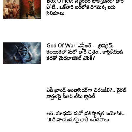
Box Office: సెప్టెంబర్ బాక్సాఫీస్‌లో భారీ
పోటీ.. ఒకేసారి బరిలోకి దిగనున్న ఐదు
సినిమాలు
God Of War: ఎన్టీఆర్ – త్రివిక్రమ్
కలయికలో మరో భారీ చిత్రం.. కార్తికేయుడి
కథతో మైథలాజికల్ ఎపిక్?
ఏపీ బ్రాండ్ అంబాసిడర్‌గా చిరంజీవి?.. వైరల్
వార్తలపై పీఆర్ టీమ్ క్లారిటీ
ఆర్. మాధవన్ మరో ప్రతిష్టాత్మక బయోపిక్..
‘జి.డి.నాయుడు’పై భారీ అంచనాలు