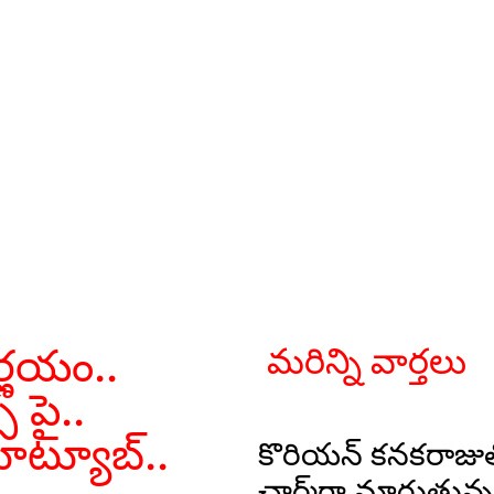
్ణయం..
మరిన్ని వార్తలు
 పై..
ూట్యూబ్..
కొరియన్ కనకరాజుతో
చార్మ్‌గా మారుతున్