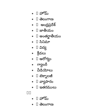
హోమ్
తెలంగాణ
ఆంధ్రప్రదేశ్
జాతీయం
అంతర్జాతీయం
సినిమా
విద్య
క్రీడలు
ఆరోగ్యం
గ్యాలరీ
వీడియోలు
టెక్నాలజీ
వ్యాపారం
ఇతరములు
హోమ్
తెలంగాణ