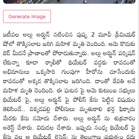
Generate Image
ఇటీవల అల్లు అర్జున్ నటించిన పుష్ప 2 మూవీ ప్రీమియర్
షోలో తొక్కిసలాట జరిగి మహిళ మృతి చెందింది. ఆమె కొడుకు
బెడ్ మీదనే ప్రాణాలతో పోరాడుతున్నారు. అల్లు అర్జున్ పర్మిషన్
లేకున్నా కూడా ర్యాలీతో థియేటర్ వద్దకు రావడంతో
అభిమానులు ఒక్కసారి గుంపుగా హీరోను చూసేందుకు
రావడంతో అక్కడ తొక్కిసలాట జరిగింది. దాంతో రేవతి అనే
మహిళ మృతి చెందింది. ఈ ఘటన పై ఆమె కుటుంబ సభ్యులు
థియేటర్ పై, అల్లు అర్జున్ పై పోలీస్ కేసు పెట్టిన విషయం
తెలిసిందే.. చిక్కడపల్లి పోలీసులు మృతురాలి భర్త ఫిర్యాదు
మేరకు కేసు నమోదు చేశారు. అల్లు అర్జున్ ను శుక్రవారం
అరెస్ట్ చేశారు. విడుదల చేశారు. ఇప్పుడు సంధ్య థియేటర్ పై
కేసు వల్ల ఆ థియేటర్ లైసెన్స్ ను తెలంగాణ ప్రభుత్వం రద్దు