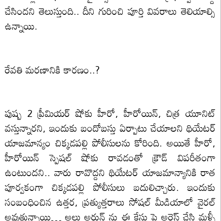
చేసిందని తెలుస్తుంది.. దీని గురించి పూర్తి వివరాలు తెలియాల్సి
ఉన్నాయి.
రేవతి మరణానికి కారణం..?
పుష్ప 2 ప్రీమియర్ షోకు హీరో, హీరోయిన్, చిత్ర యూనిట్
వస్తున్నారని, ఇందుకు బందోబస్తు ఏర్పాటు చేయాలని థియేటర్
యాజమాన్యం చిక్కడపల్లి పోలీసులను కోరింది. అయితే హీరో,
హీరోయిన్ స్పెషల్ షోకు రావడంతో క్రౌడ్ విపరీతంగా
ఉంటుందని.. వారు రావొద్దని థియేటర్ యాజమాన్యానికి రాత
పూర్వకంగా చిక్కడపల్లి పోలీసులు బదులిచ్చారు. ఇందుకు
సంబంధించిన ఉత్తర, ప్రత్యుత్తరాలు సోషల్ మీడియాలో వైరల్
అవుతున్నాయి… అల్లు అర్జున్ ను ఈ కేసు పై అరెస్ట్ చేసి మళ్ళీ