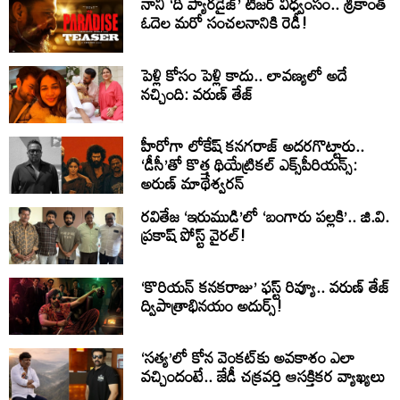
నాని ‘ది ప్యారడైజ్’ టీజర్ విధ్వంసం.. శ్రీకాంత్
ఓదెల మరో సంచలనానికి రెడీ!
పెళ్లి కోసం పెళ్లి కాదు.. లావణ్యలో అదే
నచ్చింది: వరుణ్ తేజ్
హీరోగా లోకేష్ కనగరాజ్ అదరగొట్టారు..
‘డీసీ’తో కొత్త థియేట్రికల్ ఎక్స్‌పీరియన్స్:
అరుణ్ మాథేశ్వరన్
రవితేజ ‘ఇరుముడి’లో ‘బంగారు పల్లకి’.. జి.వి.
ప్రకాష్ పోస్ట్ వైరల్!
‘కొరియన్ కనకరాజు’ ఫస్ట్ రివ్యూ.. వరుణ్ తేజ్
ద్విపాత్రాభినయం అదుర్స్!
‘సత్య’లో కోన వెంకట్‌కు అవకాశం ఎలా
వచ్చిందంటే.. జేడీ చక్రవర్తి ఆసక్తికర వ్యాఖ్యలు