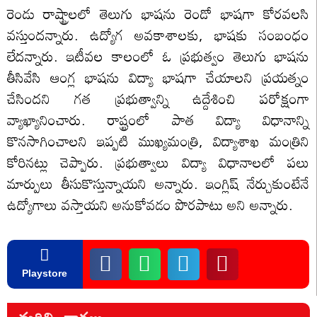
రెండు రాష్ట్రాలలో తెలుగు భాషను రెండో భాషగా కోరవలసి
వస్తుందన్నారు. ఉద్యోగ అవకాశాలకు, భాషకు సంబంధం
లేదన్నారు. ఇటీవల కాలంలో ఓ ప్రభుత్వం తెలుగు భాషను
తీసివేసి ఆంగ్ల భాషను విద్యా భాషగా చేయాలని ప్రయత్నం
చేసిందని గత ప్రభుత్వాన్ని ఉద్దేశించి పరోక్షంగా
వ్యాఖ్యానించారు. రాష్ట్రంలో పాత విద్యా విధానాన్ని
కొనసాగించాలని ఇప్పటి ముఖ్యమంత్రి, విద్యాశాఖ మంత్రిని
కోరినట్లు చెప్పారు. ప్రభుత్వాలు విద్యా విధానాలలో పలు
మార్పులు తీసుకొస్తున్నాయని అన్నారు. ఇంగ్లిష్ నేర్చుకుంటేనే
ఉద్యోగాలు వస్తాయని అనుకోవడం పొరపాటు అని అన్నారు.
Playstore