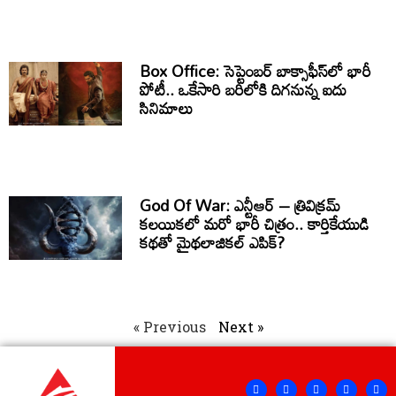
Box Office: సెప్టెంబర్ బాక్సాఫీస్‌లో భారీ
పోటీ.. ఒకేసారి బరిలోకి దిగనున్న ఐదు
సినిమాలు
God Of War: ఎన్టీఆర్ – త్రివిక్రమ్
కలయికలో మరో భారీ చిత్రం.. కార్తికేయుడి
కథతో మైథలాజికల్ ఎపిక్?
« Previous
Next »