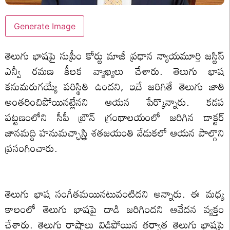
Generate Image
తెలుగు భాషపై సుప్రీం కోర్టు మాజీ ప్రధాన న్యాయమూర్తి జస్టిస్
ఎన్వీ రమణ కీలక వ్యాఖ్యలు చేశారు. తెలుగు భాష
కనుమరుగయ్యే పరిస్థితి ఉందని, ఇదే జరిగితే తెలుగు జాతి
అంతరించిపోయినట్లేనని ఆయన పేర్కొన్నారు. కడప
పట్టణంలోని సీపీ బ్రౌన్ గ్రంథాలయంలో జరిగిన డాక్టర్
జానమద్ది హనుమచ్ఛాస్త్రి శతజయంతి వేడుకలో ఆయన పాల్గొని
ప్రసంగించారు.
తెలుగు భాష సంగీతమయినటువంటిదని అన్నారు. ఈ మధ్య
కాలంలో తెలుగు భాషపై దాడి జరిగిందని ఆవేదన వ్యక్తం
చేశారు. తెలుగు రాష్ట్రాలు విడిపోయిన తర్వాత తెలుగు భాషపై