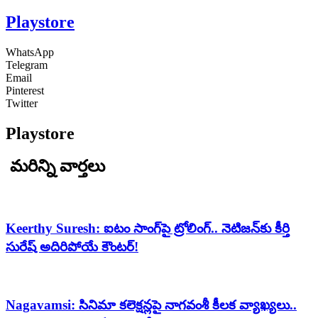
Playstore
WhatsApp
Telegram
Email
Pinterest
Twitter
Playstore
మరిన్ని వార్తలు
Keerthy Suresh: ఐటం సాంగ్‌పై ట్రోలింగ్.. నెటిజన్‌కు కీర్తి
సురేష్ అదిరిపోయే కౌంటర్!
Nagavamsi: సినిమా కలెక్షన్లపై నాగవంశీ కీలక వ్యాఖ్యలు..