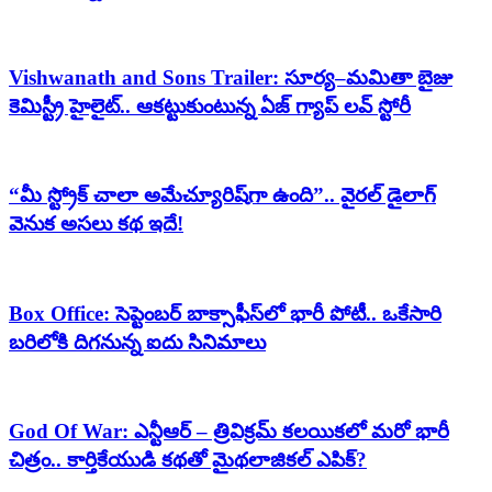
Vishwanath and Sons Trailer: సూర్య–మమితా బైజు
కెమిస్ట్రీ హైలైట్.. ఆకట్టుకుంటున్న ఏజ్ గ్యాప్ లవ్ స్టోరీ
“మీ స్ట్రోక్ చాలా అమేచ్యూరిష్‌గా ఉంది”.. వైరల్ డైలాగ్
వెనుక అసలు కథ ఇదే!
Box Office: సెప్టెంబర్ బాక్సాఫీస్‌లో భారీ పోటీ.. ఒకేసారి
బరిలోకి దిగనున్న ఐదు సినిమాలు
God Of War: ఎన్టీఆర్ – త్రివిక్రమ్ కలయికలో మరో భారీ
చిత్రం.. కార్తికేయుడి కథతో మైథలాజికల్ ఎపిక్?