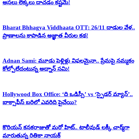
అసలు లెక్కలు దాచడం కష్టమే!
Bharat Bhhagya Viddhaata OTT: 26/11 దాడుల వేళ..
ప్రాణాలను కాపాడిన అజ్ఞాత వీరుల కథ!
Adnan Sami: మూడు పెళ్లిళ్లు విఫలమైనా.. ప్రేమపై నమ్మకం
కోల్పోలేదంటున్న అద్నాన్ సమి!
Hollywood Box Office: ‘ది ఒడిస్సీ’ vs ‘స్పైడర్ మ్యాన్’..
బాక్సాఫీస్ బరిలో ఎవరిది పైచేయి?
కొరియన్ కనకరాజుతో మరో హిట్.. టాలీవుడ్ లక్కీ చార్మ్‌గా
మారుతున్న రితికా నాయక్