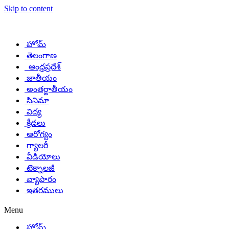
Skip to content
హోమ్
తెలంగాణ
ఆంధ్రప్రదేశ్
జాతీయం
అంతర్జాతీయం
సినిమా
విద్య
క్రీడలు
ఆరోగ్యం
గ్యాలరీ
వీడియోలు
టెక్నాలజీ
వ్యాపారం
ఇతరములు
Menu
హోమ్