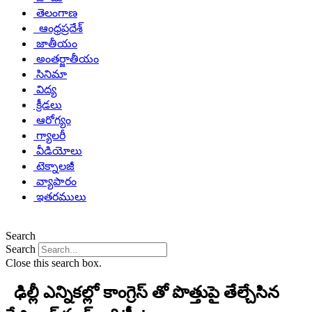
తెలంగాణ
ఆంధ్రప్రదేశ్
జాతీయం
అంతర్జాతీయం
సినిమా
విద్య
క్రీడలు
ఆరోగ్యం
గ్యాలరీ
వీడియోలు
టెక్నాలజీ
వ్యాపారం
ఇతరములు
Search
Search
Close this search box.
ఢిల్లీ ఎన్నికల్లో కాంగ్రెస్ తో పొత్తుపై తేల్చేసిన