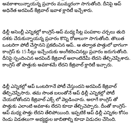
అవకాశాలున్నాయన్న ప్రచారం ముమ్మరంగా సాగుతోంది. దీనిపై ఆప్
అధినేత అరవింద్ కేజ్రివాల్ ఇవాళ క్లారిటీ ఇచ్చేశారు.
ఢిల్లీ అసెంబ్లీ ఎన్నికల్లో కాంగ్రెస్-ఆప్ మధ్య సీట్ల పంపకాల చర్చలు తుది
దశకు చేరుకున్నాయన్న ప్రచారం కొన్ని రోజులుగా సాగుతోంది. తొలుత
ఒంటరిగా పోటీ చేస్తానని ప్రకటించిన ఆప్.. ఆ తర్వాత పొత్తులో భాగంగా
కాంగ్రెస్ కు 15 సీట్లు ఇచ్చేందుకు అంగీకరించినట్లు ప్రచారం జరుగుతోంది.
దీనిపై స్పందించిన అరవింద్ కేజ్రివాల్ అలాంటిదేమీ లేదని తేల్చిచెప్పేశారు.
కాంగ్రెస్ తో పొత్తుకు అవకాశమే లేదని కేజ్రివాల్ క్లారిటీ ఇచ్చారు.
ఢిల్లీ ఎన్నికల్లో ఆప్ ఒంటరిగానే పోటీ చేస్తుందని అరవింద్ కేజ్రివాల్
తేల్చిచెప్పేసారు. తమ సొంత బలంతోనే ఆప్ ఢిల్లీ ఎన్నికల్లో పోటీ
చేయబోతోందని కేజ్రివాల్ ఎక్స్ లో వెల్లడించారు. అలాగే కాంగ్రెస్ తో
పొత్తుకు ఎలాంటి అవకాశం లేదని కూడా తేల్చిచెప్పారు. దీంతో కాంగ్రెస్-
ఆప్ మధ్య పొత్తు లేదని తేలిపోయింది. ఇప్పటికే ఆప్ ఢిల్లీ ఎన్నికల కోసం
రెండు విడతలుగా అభ్యర్ధుల జాబితాల్ని కూడా విడుదల చేసింది.