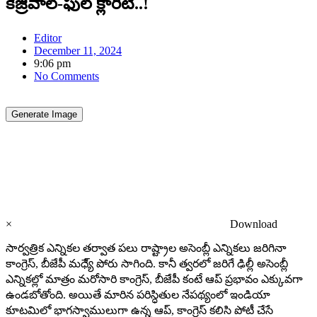
కేజ్రివాల్-ఫుల్ క్లారిటీ..!
Editor
December 11, 2024
9:06 pm
No Comments
Generate Image
×
Download
సార్వత్రిక ఎన్నికల తర్వాత పలు రాష్ట్రాల అసెంబ్లీ ఎన్నికలు జరిగినా
కాంగ్రెస్, బీజేపీ మధ్యే్ పోరు సాగింది. కానీ త్వరలో జరిగే ఢిల్లీ అసెంబ్లీ
ఎన్నికల్లో మాత్రం మరోసారి కాంగ్రెస్, బీజేపీ కంటే ఆప్ ప్రభావం ఎక్కువగా
ఉండబోతోంది. అయితే మారిన పరిస్ధితుల నేపథ్యంలో ఇండియా
కూటమిలో భాగస్వాములుగా ఉన్న ఆప్, కాంగ్రెస్ కలిసి పోటీ చేసే