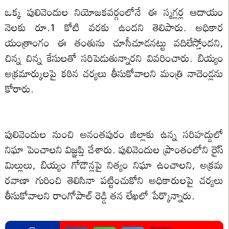
ఒక్క పులివెందుల నియోజకవర్గంలోనే ఈ స్మగ్లర్ల ఆదాయం
నెలకు రూ.1 కోటి వరకు ఉందని తెలిపారు. అధికార
యంత్రాంగం ఈ తంతును చూసీచూడనట్టు వదిలేస్తోందని,
చిన్న చిన్న కేసులతో సరిపెడుతున్నారని వివరించారు. బియ్యం
అక్రమార్కులపై కఠిన చర్యలు తీసుకోవాలని మంత్రి నాదెండ్లను
కోరారు.
పులివెందుల నుంచి అనంతపురం జిల్లాకు ఉన్న సరిహద్దులో
నిఘా పెంచాలని విజ్ఞప్తి చేశారు. పులివెందుల ప్రాంతంలోని రైస్
మిల్లులు, బియ్యం గోడౌన్లపై నిత్యం నిఘా ఉంచాలని, అక్రమ
రవాణా గురించి తెలిసినా పట్టించుకోని అధికారులపై చర్యలు
తీసుకోవాలని రాంగోపాల్ రెడ్డి తన లేఖలో పేర్కొన్నారు.