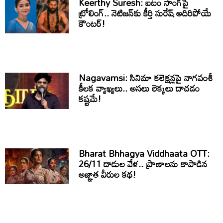
Keerthy Suresh: ఐటం సాంగ్‌పై
ట్రోలింగ్.. నెటిజన్‌కు కీర్తి సురేష్ అదిరిపోయే
కౌంటర్!
Nagavamsi: సినిమా కలెక్షన్లపై నాగవంశీ
కీలక వ్యాఖ్యలు.. అసలు లెక్కలు దాచడం
కష్టమే!
Bharat Bhhagya Viddhaata OTT:
26/11 దాడుల వేళ.. ప్రాణాలను కాపాడిన
అజ్ఞాత వీరుల కథ!