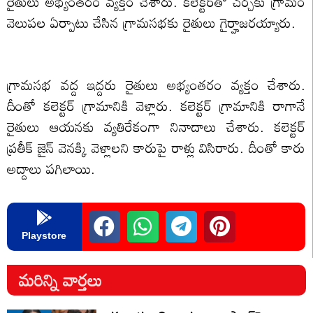
రైతులు అభ్యంతరం వ్యక్తం చేశారు. కలెక్టర్‌తో చర్చకు గ్రామం
వెలుపల ఏర్పాటు చేసిన గ్రామసభకు రైతులు గైర్హాజరయ్యారు.
గ్రామసభ వద్ద ఇద్దరు రైతులు అభ్యంతరం వ్యక్తం చేశారు.
దీంతో కలెక్టర్ గ్రామానికి వెళ్లారు. కలెక్టర్ గ్రామానికి రాగానే
రైతులు ఆయనకు వ్యతిరేకంగా నినాదాలు చేశారు. కలెక్టర్
ప్రతీక్ జైన్ వెనక్కి వెళ్లాలని కారుపై రాళ్లు విసిరారు. దీంతో కారు
అద్దాలు పగిలాయి.
Playstore
మరిన్ని వార్తలు