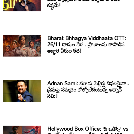
కష్టమే!
Bharat Bhhagya Viddhaata OTT:
26/11 దాడుల వేళ.. ప్రాణాలను కాపాడిన
అజ్ఞాత వీరుల కథ!
Adnan Sami: మూడు పెళ్లిళ్లు విఫలమైనా..
ప్రేమపై నమ్మకం కోల్పోలేదంటున్న అద్నాన్
సమి!
Hollywood Box Office: ‘ది ఒడిస్సీ’ vs