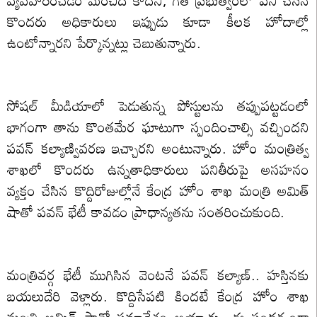
వ్యవహరించడం మంచిది కాదని, గత ప్రభుత్వంలో పని చేసిన
కొందరు అధికారులు ఇప్పుడు కూడా కీలక హోదాల్లో
ఉంటోన్నారని పేర్కొన్నట్లు చెబుతున్నారు.
సోషల్ మీడియాలో పెడుతున్న పోస్టులను తప్పుపట్టడంలో
భాగంగా తాను కొంతమేర ఘాటుగా స్పందించాల్సి వచ్చిందని
పవన్ కల్యాణ్వివరణ ఇచ్చారని అంటున్నారు. హోం మంత్రిత్వ
శాఖలో కొందరు ఉన్నతాధికారులు పనితీరుపై అసహనం
వ్యక్తం చేసిన కొద్దిరోజుల్లోనే కేంద్ర హోం శాఖ మంత్రి అమిత్
షాతో పవన్ భేటీ కావడం ప్రాధాన్యతను సంతరించుకుంది.
మంత్రివర్గ భేటీ ముగిసిన వెంటనే పవన్ కల్యాణ్.. హస్తినకు
బయలుదేరి వెళ్లారు. కొద్దిసేపటి కిందటే కేంద్ర హోం శాఖ
మంత్రి అమిత్ షాతో సమావేశం అయ్యారు. ఈ సందర్భంగా