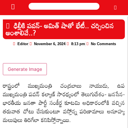
ఢిల్లీకి పవన్- అమిత్ షాతో భేటీ.. చర్చించిన
అంశాలివే..?
Editor
November 6, 2024
8:13 pm
No Comments
Generate Image
రాష్ట్రంలో ముఖ్యమంత్రి చంద్రబాబు నాయుడు, ఉప
ముఖ్యమంత్రి పవన్ కల్యాణ్ సారథ్యంలో తెలుగుదేశం- జనసేన-
భారతీయ జనతా పార్టీ సంకీర్ణ కూటమి అధికారంలోకి వచ్చిన
తరువాత చోటు చేసుకుంటూ వస్తోన్న పరిణామాలు అనూహ్య
మలుపులు తిరిగేలా కనిపిస్తోన్నాయి.