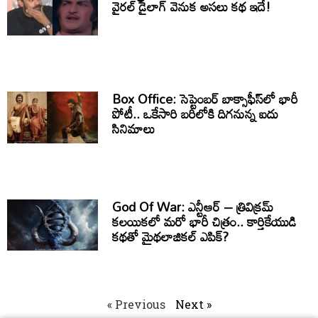
వైరల్ డైలాగ్ వెనుక అసలు కథ ఇదే!
Box Office: సెప్టెంబర్ బాక్సాఫీస్‌లో భారీ
పోటీ.. ఒకేసారి బరిలోకి దిగనున్న ఐదు
సినిమాలు
God Of War: ఎన్టీఆర్ – త్రివిక్రమ్
కలయికలో మరో భారీ చిత్రం.. కార్తికేయుడి
కథతో మైథలాజికల్ ఎపిక్?
« Previous
Next »