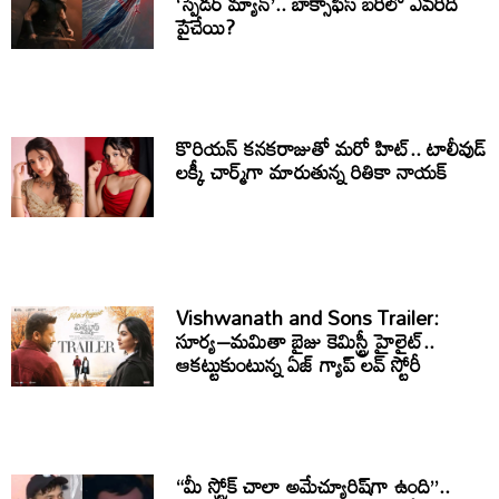
‘స్పైడర్ మ్యాన్’.. బాక్సాఫీస్ బరిలో ఎవరిది
పైచేయి?
కొరియన్ కనకరాజుతో మరో హిట్.. టాలీవుడ్
లక్కీ చార్మ్‌గా మారుతున్న రితికా నాయక్
Vishwanath and Sons Trailer:
సూర్య–మమితా బైజు కెమిస్ట్రీ హైలైట్..
ఆకట్టుకుంటున్న ఏజ్ గ్యాప్ లవ్ స్టోరీ
“మీ స్ట్రోక్ చాలా అమేచ్యూరిష్‌గా ఉంది”..