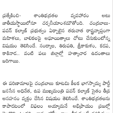
ప్రత్యేకించి- శాంతిభద్రతల వ్యవహారం అటు
జాతీయస్థాయిలోనూ చర్చనీయాంశమౌతోంది. చంద్రబాబు-
పవన్ కల్యాణ్ ప్రభుత్వం ఏర్పాటైన తరువాత రాష్ట్రవ్యాప్తంగా
మహిళలు, బాలికలపై అఘాయిత్యాలు చోటు చేసుకుంటోన్న
విషయం తెలిసిందే. నంద్యాల, తిరుపతి, శ్రీకాకుళం, కడప,
కాకినాడ.. వంటి పలు జిల్లాల్లో హత్యాచార ఉదంతాలు
జరిగాయి.
ఈ పరిణామాలపై చంద్రబాబు కూటమి కీలక భాగస్వామ్య పార్టీ
జనసేన అధినేత, ఉప ముఖ్యమంత్రి పవన్ కల్యాణ్ సైతం తీవ్ర
అసహనం వ్యక్తం చేసిన విషయం తెలిసిందే. శాంతిభద్రతలను
కాపాడటంలో విఫలం అయ్యామనే అభిప్రాయం ప్రజల్లో