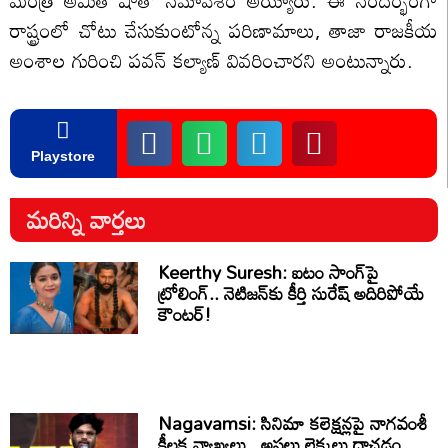
రాష్ట్రంలో చోటు చేసుకుంటోన్న పరిణామాలు, తాజా రాజకీయ
అంశాల గురించి పవన్ కల్యాణ్ వివరించారని అంటున్నారు.
Playstore
మరిన్ని వార్తలు
Keerthy Suresh: ఐటం సాంగ్‌పై
ట్రోలింగ్.. నెటిజన్‌కు కీర్తి సురేష్ అదిరిపోయే
కౌంటర్!
Nagavamsi: సినిమా కలెక్షన్లపై నాగవంశీ
కీలక వ్యాఖ్యలు.. అసలు లెక్కలు దాచడం