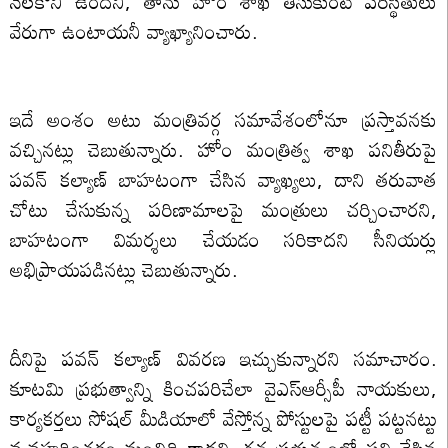
నెలకొని ఉందని, తాను హోం శాఖ తీసుకుంటే పరిస్థితులు
వేరుగా ఉంటాయనీ వ్యాఖ్యానించారు.
ఇదే అంశం అటు మంత్రివర్గ సమావేశంలోనూ ప్రస్తావనకు
వచ్చినట్లు చెబుతున్నారు. హోం మంత్రిత్వ శాఖ పనితీరుపై
పవన్ కల్యాణ్ బాహటంగా చేసిన వ్యాఖ్యలు, దాని తరువాత
చోటు చేసుకున్న పరిణామాలపై మంత్రులు చర్చించారని,
బాహటంగా విమర్శలు చేయడం సరికాదని సీనియర్లు
అభిప్రాయపడినట్లు చెబుతున్నారు.
దీనిపై పవన్ కల్యాణ్ వివరణ ఇచ్చుకున్నారని సమాచారం.
కూటమి ప్రభుత్వాన్ని కించపరిచేలా వైఎస్ఆర్సీపీ నాయకులు,
కార్యకర్తలు సోషల్ మీడియాలో వేస్తోన్న పోస్టులపై పట్టీ పట్టనట్టు