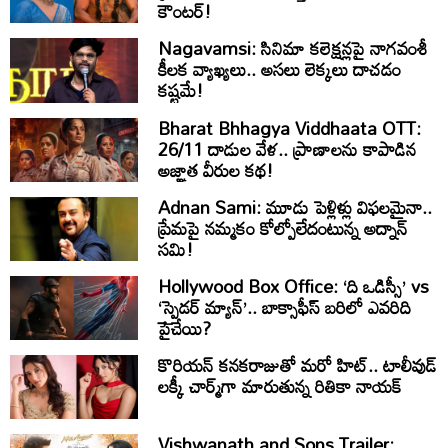
కౌంటర్!
Nagavamsi: సినిమా కలెక్షన్లపై నాగవంశీ
కీలక వ్యాఖ్యలు.. అసలు లెక్కలు దాచడం
కష్టమే!
Bharat Bhhagya Viddhaata OTT:
26/11 దాడుల వేళ.. ప్రాణాలను కాపాడిన
అజ్ఞాత వీరుల కథ!
Adnan Sami: మూడు పెళ్లిళ్లు విఫలమైనా..
ప్రేమపై నమ్మకం కోల్పోలేదంటున్న అద్నాన్
సమి!
Hollywood Box Office: ‘ది ఒడిస్సీ’ vs
‘స్పైడర్ మ్యాన్’.. బాక్సాఫీస్ బరిలో ఎవరిది
పైచేయి?
కొరియన్ కనకరాజుతో మరో హిట్.. టాలీవుడ్
లక్కీ చార్మ్‌గా మారుతున్న రితికా నాయక్
Vishwanath and Sons Trailer: