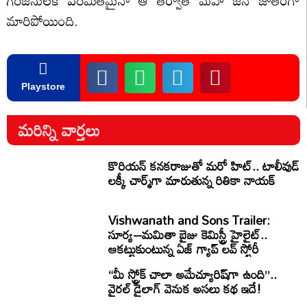
మారిపోయింది.
Playstore
మరిన్ని వార్తలు
కొరియన్ కనకరాజుతో మరో హిట్.. టాలీవుడ్
లక్కీ చార్మ్‌గా మారుతున్న రితికా నాయక్
Vishwanath and Sons Trailer:
సూర్య–మమితా బైజు కెమిస్ట్రీ హైలైట్..
ఆకట్టుకుంటున్న ఏజ్ గ్యాప్ లవ్ స్టోరీ
“మీ స్ట్రోక్ చాలా అమేచ్యూరిష్‌గా ఉంది”..
వైరల్ డైలాగ్ వెనుక అసలు కథ ఇదే!