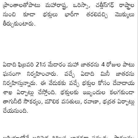
ప్రాంతాలతోపాటు మహారాష్ట్ర, ఒరిస్సా, చత్తీస్‌గఢ్ రాష్ట్రాల
నుంచి కూడా భక్తులు భారీగా తరలివచ్చి మొక్కులు
తీర్చుకుంటారు.
ఏడాది ఫిబ్రవరి 21న మేడారం మహా జాతరను 4 రోజుల పాటు
ఘనంగా నిర్వహించారు. వచ్చే ఏడాది మినీ జాతరను
నిర్వహిస్తున్నారు. ఈ వేడుకకు వచ్చే భక్తుల కోసం దేవాదాయ
శాఖ ఏర్పాట్లు చేస్తోంది. భక్తులకు ఇబ్బందుల కలగకుండా
తాగునీటి సౌకర్యం, మౌలిక వసతులు, రవాణా, భద్రత ఏర్పాట్లు
చేయనుంది.
ఆసియాలోనే అతిపెద్ద గిరిజన జాతరగా సమ్మక్క- సారలమ్మ