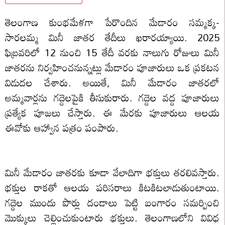
తెలంగాణ కుంభమేళగా పేరొందిన మేడారం సమ్మక్క-
సారలమ్మ మినీ జాతర తేదీలు ఖరారయ్యాయి. 2025
ఫిబ్రవరిలో 12 నుంచి 15 తేదీ వరకు నాలుగు రోజులు మినీ
జాతరను నిర్వహించనున్నట్లు మేడారం పూజారులు ఒక ప్రకటన
విడుదల చేశారు. అయితే, మినీ మేడారం జాతరలో
అమ్మవార్లను గద్దెలపైకి తీసుకురారు. గద్దెల వద్ద పూజారులు
ప్రత్యేక పూజలు చేస్తారు. ఈ మేరకు పూజారులు ఆలయ
ఈవోకు ఆహ్వాన పత్రం పంపారు.
మినీ మేడారం జాతరకు కూడా వేలాదిగా భక్తులు తరలివస్తారు.
భక్తుల రాకతో ఆలయ పరిసరాలు కిటకిటలాడుతుంటాయి.
గద్దెల ముందు పొర్లు దండాలు పెట్టి బంగారం సమర్పించి
మొక్కులు చెల్లించుకుంటారు భక్తులు. తెలంగాణలోని వివిధ