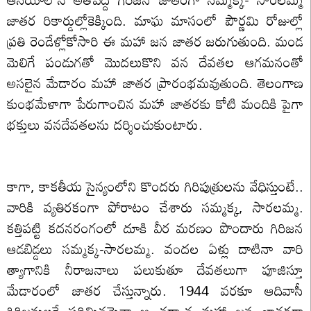
జాతర రికార్డుల్లోకెక్కింది. మాఘ మాసంలో పౌర్ణమి రోజుల్లో
ప్రతి రెండేళ్లోకోసారి ఈ మహా జన జాతర జరుగుతుంది. మండ
మెలిగే పండుగతో మొదలుకొని వన దేవతల ఆగమనంతో
అసలైన మేడారం మహా జాతర ప్రారంభమవుతుంది. తెలంగాణ
కుంభమేళాగా పేరుగాంచిన మహా జాతరకు కోటి మందికి పైగా
భక్తులు వనదేవతలను దర్శించుకుంటారు.
కాగా, కాకతీయ సైన్యంలోని కొందరు గిరిపుత్రులను వేధిస్తుంటే..
వారికి వ్యతిరకంగా పోరాటం చేశారు సమ్మక్క, సారలమ్మ.
కత్తిపట్టి కదనరంగంలో దూకి వీర మరణం పొందారు గిరిజన
ఆడబిడ్డలు సమ్మక్క-సారలమ్మ. వందల ఏళ్లు దాటినా వారి
త్యాగానికి నీరాజనాలు పలుకుతూ దేవతలుగా పూజిస్తూ
మేడారంలో జాతర చేస్తున్నారు. 1944 వరకూ ఆదివాసీ
గిరిజనులకే పరిమితమైనా ఆ తర్వాత మహా జన జాతరగా