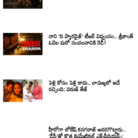
నాని ‘ది ప్యారడైజ్’ టీజర్ విధ్వంసం.. శ్రీకాంత్
ఓదెల మరో సంచలనానికి రెడీ!
పెళ్లి కోసం పెళ్లి కాదు.. లావణ్యలో అదే
నచ్చింది: వరుణ్ తేజ్
హీరోగా లోకేష్ కనగరాజ్ అదరగొట్టారు..
‘డీసీ’తో కొత్త థియేట్రికల్ ఎక్స్‌పీరియన్స్: