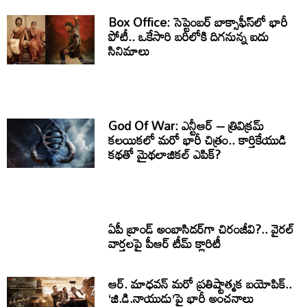
Box Office: సెప్టెంబర్ బాక్సాఫీస్‌లో భారీ
పోటీ.. ఒకేసారి బరిలోకి దిగనున్న ఐదు
సినిమాలు
God Of War: ఎన్టీఆర్ – త్రివిక్రమ్
కలయికలో మరో భారీ చిత్రం.. కార్తికేయుడి
కథతో మైథలాజికల్ ఎపిక్?
ఏపీ బ్రాండ్ అంబాసిడర్‌గా చిరంజీవి?.. వైరల్
వార్తలపై పీఆర్ టీమ్ క్లారిటీ
ఆర్. మాధవన్ మరో ప్రతిష్టాత్మక బయోపిక్..
‘జి.డి.నాయుడు’పై భారీ అంచనాలు