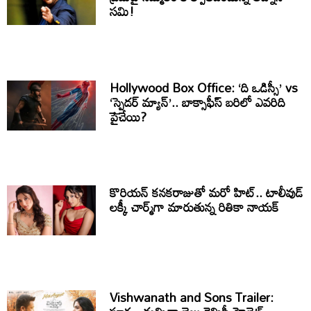
సమి!
Hollywood Box Office: ‘ది ఒడిస్సీ’ vs
‘స్పైడర్ మ్యాన్’.. బాక్సాఫీస్ బరిలో ఎవరిది
పైచేయి?
కొరియన్ కనకరాజుతో మరో హిట్.. టాలీవుడ్
లక్కీ చార్మ్‌గా మారుతున్న రితికా నాయక్
Vishwanath and Sons Trailer: