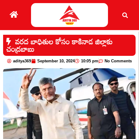
వరద బాధితుల కోసం కాకినాడ జిల్లాకు
చంద్రబాబు
aditya369
September 10, 2024
10:05 pm
No Comments