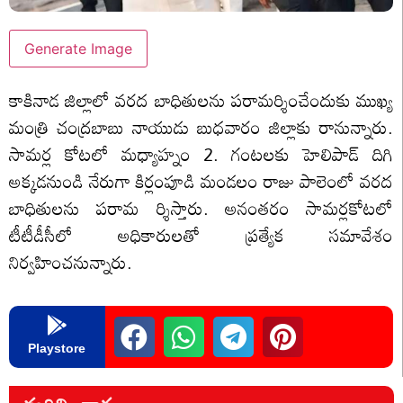
Generate Image
కాకినాడ జిల్లాలో వరద బాధితులను పరామర్శించేందుకు ముఖ్య
మంత్రి చంద్రబాబు నాయుడు బుధవారం జిల్లాకు రానున్నారు.
సామర్ల కోటలో మధ్యాహ్నం 2. గంటలకు హెలిపాడ్ దిగి
అక్కడనుండి నేరుగా కిర్లంపూడి మండలం రాజు పాలెంలో వరద
బాధితులను పరామ ర్శిస్తారు. అనంతరం సామర్లకోటలో
టీటీడీసీలో అధికారులతో ప్రత్యేక సమావేశం
నిర్వహించనున్నారు.
Playstore