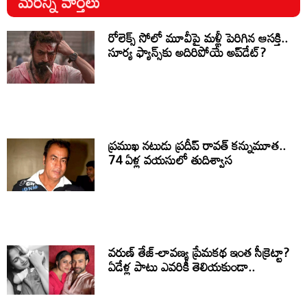
మరిన్ని వార్తలు
రోలెక్స్ సోలో మూవీపై మళ్లీ పెరిగిన ఆసక్తి..
సూర్య ఫ్యాన్స్‌కు అదిరిపోయే అప్‌డేట్?
ప్రముఖ నటుడు ప్రదీప్ రావత్ కన్నుమూత..
74 ఏళ్ల వయసులో తుదిశ్వాస
వరుణ్ తేజ్-లావణ్య ప్రేమకథ ఇంత సీక్రెట్టా?
ఏడేళ్ల పాటు ఎవరికీ తెలియకుండా..