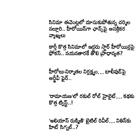
సినిమా ఈవెంట్లలో దూసుకుపోతున్న చర్మిల
నల్లూరి.. హీరోయిన్‌గా ఛాన్స్‌పై ఆసక్తికర
వ్యాఖ్యలు
కార్తీ కొత్త సినిమాలో ఇద్దరు స్టార్ హీరోయిన్లపై
ఫోకస్.. నయనతారకే తొలి ప్రాధాన్యత?
హీరోలు-నిర్మాతల నిర్లక్ష్యం… టాలీవుడ్‌పై
ఆర్జీవీ ఫైర్..
‘రామాయణ’లో రకుల్ రోల్ హైలైట్… కథకు
కొత్త ట్విస్ట్..!
‘అలియాస్ రుక్మిణి’ టైటిల్ రివీల్… నితిన్‌కు
హిట్ సిగ్నల్..?