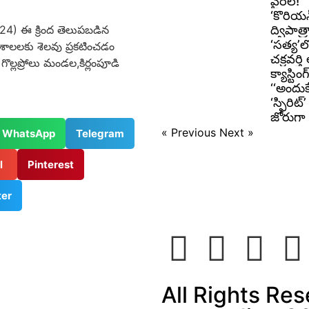
వైరల్!
‘కొరియన
.2024) ఈ క్రింద తెలుపబడిన
ద్విపాత
‘సత్య’ల
శాలలకు శెలవు ప్రకటించడం
చక్రవర్త
ొల్లప్రోలు మండల,కిర్లంపూడి
క్యాస్టి
‘‘అందుక
‘స్పిరిట
జోరుగా 
« Previous
Next »
WhatsApp
Telegram
il
Pinterest
ter
All Rights Res