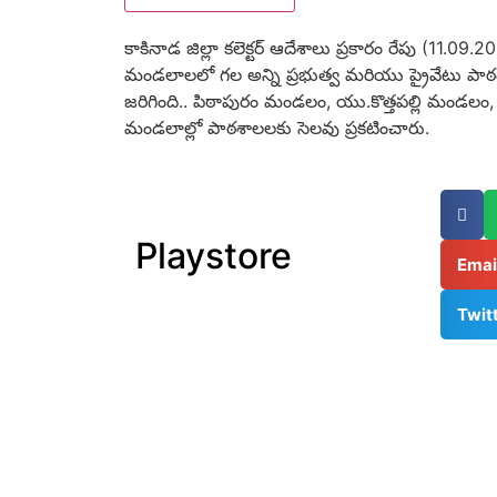
కాకినాడ జిల్లా కలెక్టర్ ఆదేశాలు ప్రకారం రేపు (11.09
మండలాలలో గల అన్ని ప్రభుత్వ మరియు ప్రైవేటు పాఠ
జరిగింది.. పిఠాపురం మండలం, యు.కొత్తపల్లి మండలం, గ
మండలాల్లో పాఠశాలలకు సెలవు ప్రకటించారు.
Playstore
Ema
Twit