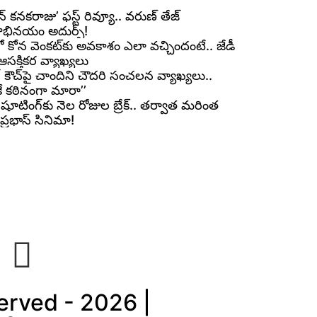
్ కనకరాజు’ ఫస్ట్ రివ్యూ.. వరుణ్ తేజ్
్రాభినయం అదుర్స్!
ో కోన వెంకట్‌కు అవకాశం ఎలా వచ్చిందంటే.. జేడీ
ి ఆసక్తికర వ్యాఖ్యలు
ంగ్ కౌచ్‌పై చాందిని చౌదరి సంచలన వ్యాఖ్యలు..
ే కఠినంగా మారా’’
్’ షూటింగ్‌కు నెల రోజుల బ్రేక్.. తర్వాత మరింత
ప్రభాస్ సినిమా!
erved - 2026 |