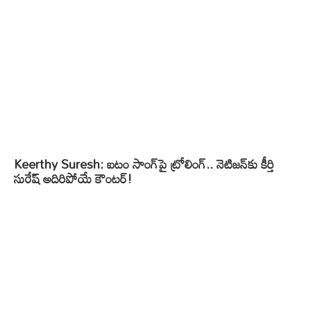
Keerthy Suresh: ఐటం సాంగ్‌పై ట్రోలింగ్.. నెటిజన్‌కు కీర్తి
సురేష్ అదిరిపోయే కౌంటర్!