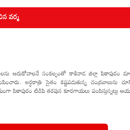
ిన వర్మ
ను ఆదుకోవాలనే సంకల్పంతో కాకినాడ జిల్లా పిఠాపురం మా
చారు. అర్ధరాత్రి సైతం కష్టపడుతున్న చంద్రబాబును చూస
గా పిఠాపురం టిడిపి తరపున కూరగాయలు పంపిస్తున్నట్లు ఆ