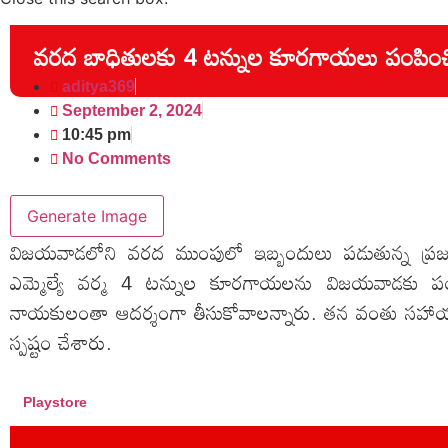
వరద బాధితులకు 4 టన్నుల కూరగాయలు పంపించ
aditya369
September 2, 2024
10:45 pm
No Comments
Generate Image
విజయవాడలోని వరద ముంపులో ఇబ్బందులు పడుతున్న ప్రజల
ఎమ్మెల్యే వర్మ 4 టన్నుల కూరగాయలను విజయవాడకు పంపిం
నాయకులంతా ఆదర్శంగా తీసుకోవాలన్నారు. తన వంతు సహాయం
స్పష్టం చేశారు.
Playstore