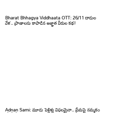
Bharat Bhhagya Viddhaata OTT: 26/11 దాడుల
వేళ.. ప్రాణాలను కాపాడిన అజ్ఞాత వీరుల కథ!
Adnan Sami: మూడు పెళ్లిళ్లు విఫలమైనా.. ప్రేమపై నమ్మకం