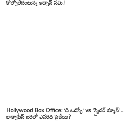
కోల్పోలేదంటున్న అద్నాన్ సమి!
Hollywood Box Office: ‘ది ఒడిస్సీ’ vs ‘స్పైడర్ మ్యాన్’..
బాక్సాఫీస్ బరిలో ఎవరిది పైచేయి?