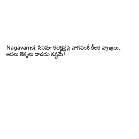
Nagavamsi: సినిమా కలెక్షన్లపై నాగవంశీ కీలక వ్యాఖ్యలు..
అసలు లెక్కలు దాచడం కష్టమే!