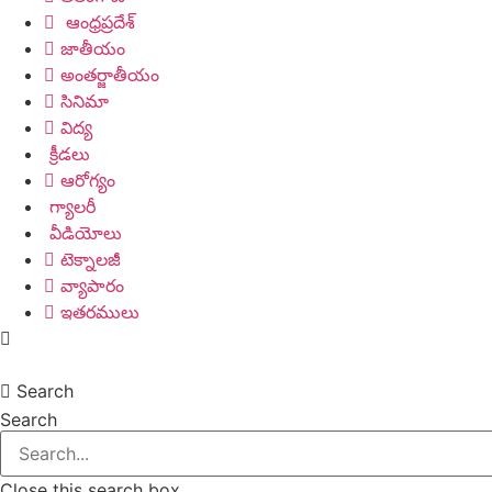
ఆంధ్రప్రదేశ్
జాతీయం
అంతర్జాతీయం
సినిమా
విద్య
క్రీడలు
ఆరోగ్యం
గ్యాలరీ
వీడియోలు
టెక్నాలజీ
వ్యాపారం
ఇతరములు
Search
Search
Close this search box.